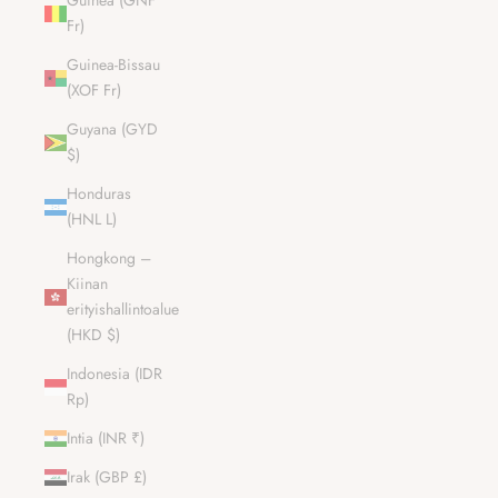
Guinea (GNF
Fr)
Guinea-Bissau
(XOF Fr)
Guyana (GYD
$)
Honduras
(HNL L)
Hongkong –
Kiinan
erityishallintoalue
(HKD $)
Indonesia (IDR
Rp)
Intia (INR ₹)
Irak (GBP £)