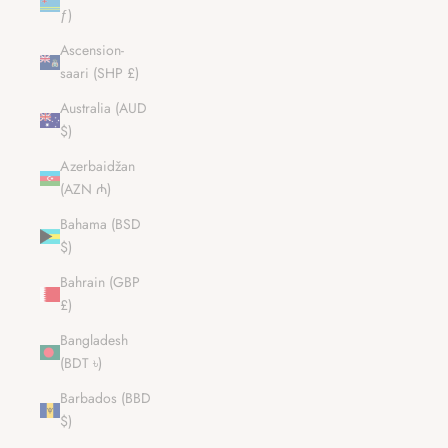
ƒ)
Ascension-
saari (SHP £)
Australia (AUD
$)
Azerbaidžan
(AZN ₼)
Bahama (BSD
$)
Bahrain (GBP
£)
Bangladesh
(BDT ৳)
Barbados (BBD
$)