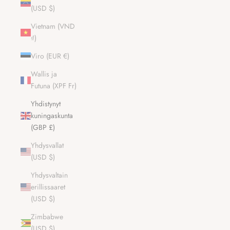
a
(USD $)
u
Vietnam (VND
k
₫)
s
e
Viro (EUR €)
m
m
Wallis ja
e
Futuna (XPF Fr)
T
Yhdistynyt
ä
kuningaskunta
l
ä
(GBP £)
ö
Yhdysvallat
y
(USD $)
d
t
Yhdysvaltain
i
erillissaaret
s
(USD $)
t
e
Zimbabwe
o
(USD $)