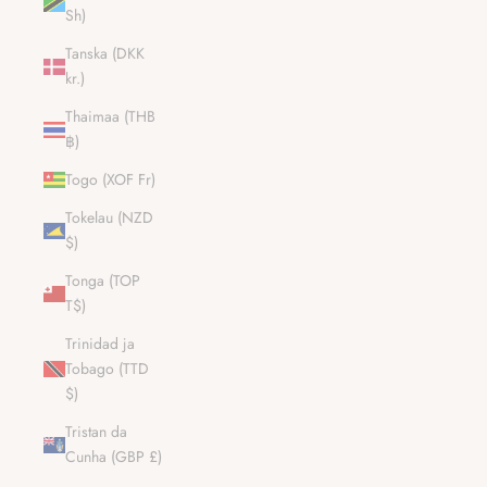
Sh)
Tanska (DKK
kr.)
Thaimaa (THB
฿)
Togo (XOF Fr)
Tokelau (NZD
$)
Tonga (TOP
T$)
Trinidad ja
Tobago (TTD
$)
Tristan da
Cunha (GBP £)