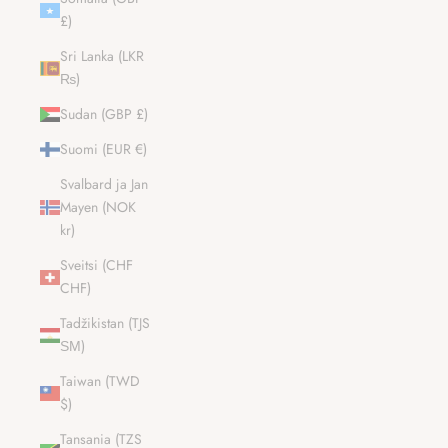
£)
Sri Lanka (LKR
₨)
Sudan (GBP £)
Suomi (EUR €)
Svalbard ja Jan
Mayen (NOK
kr)
Sveitsi (CHF
CHF)
Tadžikistan (TJS
ЅМ)
Taiwan (TWD
$)
Tansania (TZS