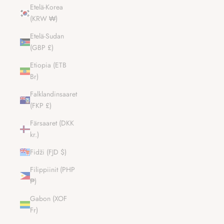
Etelä-Korea
(KRW ₩)
Etelä-Sudan
(GBP £)
Etiopia (ETB
Br)
Falklandinsaaret
(FKP £)
Färsaaret (DKK
kr.)
Fidži (FJD $)
Filippiinit (PHP
₱)
Gabon (XOF
Fr)