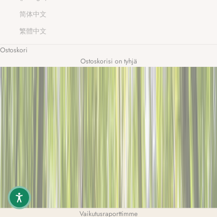
s
a
简体中文
e
繁體中文
e
m
Ostoskori
m
Ostoskorisi on tyhjä
e
y
t
i
t
y
t
ä
v
r
m
s
a
a
k
Vaikutusraporttimme
s