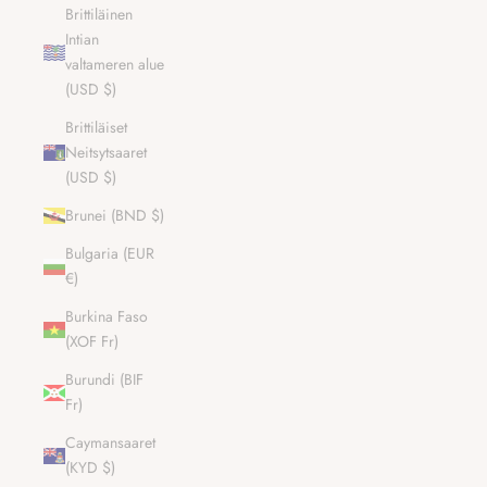
Brittiläinen
Intian
valtameren alue
(USD $)
Brittiläiset
Neitsytsaaret
(USD $)
Brunei (BND $)
Bulgaria (EUR
€)
Burkina Faso
(XOF Fr)
Burundi (BIF
Fr)
Caymansaaret
(KYD $)