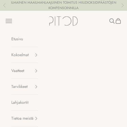
Siirry sisältöön
ILMAINEN MAAILMANLAAJUINEN TOIMITUS HIILIDIOKSIDIPÄÄSTÖJEN
Edellinen
Se
KOMPENSOINNILLA
Pitod
Valikko
Haku
Ostosk
Etusivu
Kokoelmat
Vaatteet
Tarvikkeet
Lahjakortit
Tietoa meistä