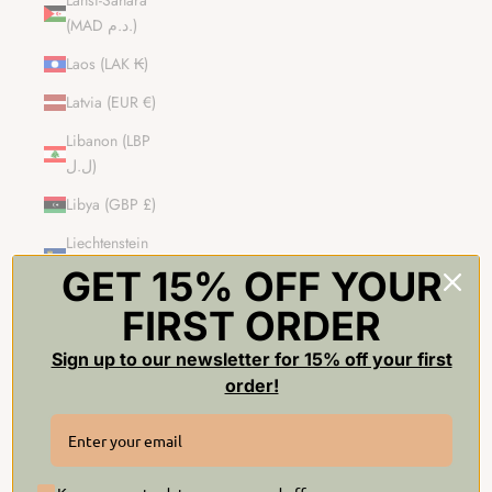
Länsi-Sahara
(MAD د.م.)
Laos (LAK ₭)
Latvia (EUR €)
Libanon (LBP
ل.ل)
Libya (GBP £)
Liechtenstein
(CHF CHF)
GET 15% OFF YOUR
Liettua (EUR €)
FIRST ORDER
Luxemburg
Sign up to our newsletter for 15% off your first
(EUR €)
order!
Macao – Kiinan
erityishallintoalue
(MOP P)