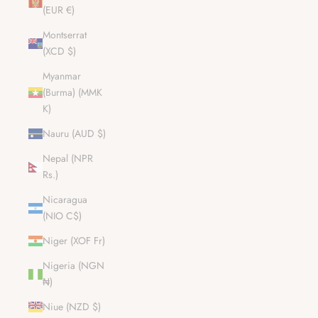
(EUR €)
Montserrat
(XCD $)
Myanmar
(Burma) (MMK
K)
Nauru (AUD $)
Nepal (NPR
Rs.)
Nicaragua
(NIO C$)
Niger (XOF Fr)
Nigeria (NGN
₦)
Niue (NZD $)