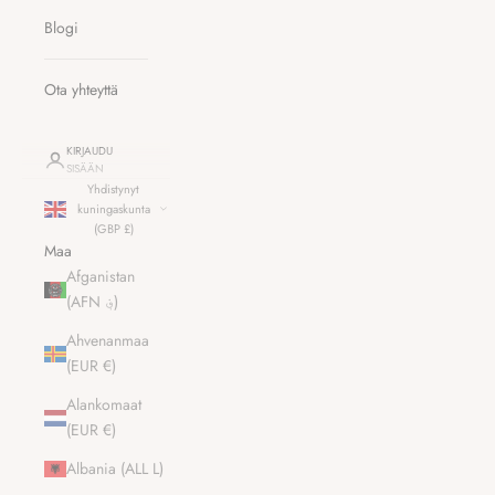
Blogi
Ota yhteyttä
KIRJAUDU
SISÄÄN
Yhdistynyt
kuningaskunta
(GBP £)
Maa
Afganistan
(AFN ؋)
Ahvenanmaa
(EUR €)
Alankomaat
(EUR €)
Albania (ALL L)