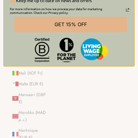
Keep me up to date on news and offers
Madagaskar
(GBP £)
For more information on how we process your data for marketing
communication. Check our Privacy policy.
Malawi (MWK
GET 15% OFF
MK)
Malediivit
(MVR MVR)
Malesia (MYR
RM)
Mali (XOF Fr)
Malta (EUR €)
Mansaari (GBP
£)
Marokko (MAD
د.م.)
Martinique
(EUR €)