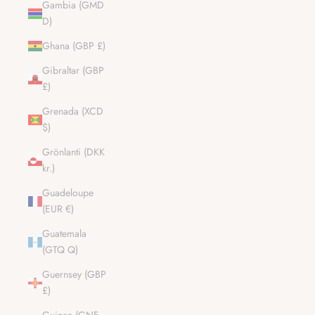
Gambia (GMD
D)
Ghana (GBP £)
Gibraltar (GBP
£)
Grenada (XCD
$)
Grönlanti (DKK
kr.)
Guadeloupe
(EUR €)
Guatemala
(GTQ Q)
Guernsey (GBP
£)