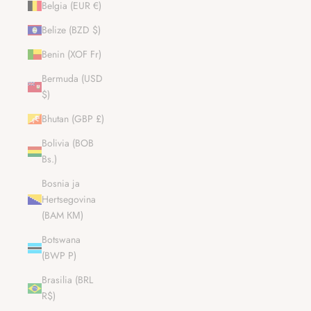
Belgia (EUR €)
Belize (BZD $)
Benin (XOF Fr)
Bermuda (USD
$)
Bhutan (GBP £)
Bolivia (BOB
Bs.)
Bosnia ja
Hertsegovina
(BAM КМ)
Botswana
(BWP P)
Brasilia (BRL
R$)