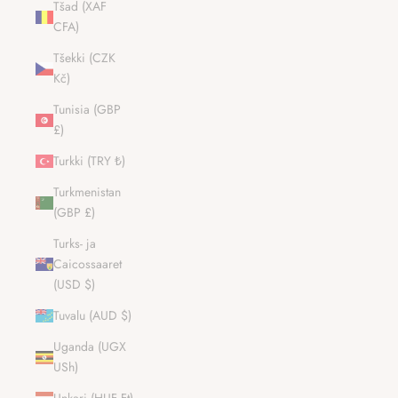
Tšad (XAF
CFA)
Tšekki (CZK
Kč)
Tunisia (GBP
£)
Turkki (TRY ₺)
Turkmenistan
(GBP £)
Turks- ja
Caicossaaret
(USD $)
Tuvalu (AUD $)
Uganda (UGX
USh)