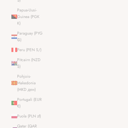
$)
Papua-Uusi-
Guinea (PGK
K)
Paraguay (PYG
₲)
Peru (PEN S/)
Pitcairn (NZD
$)
Pohjois-
Makedonia
(MKD ден)
Portugali (EUR
€)
Puola (PLN zł)
Qatar (QAR