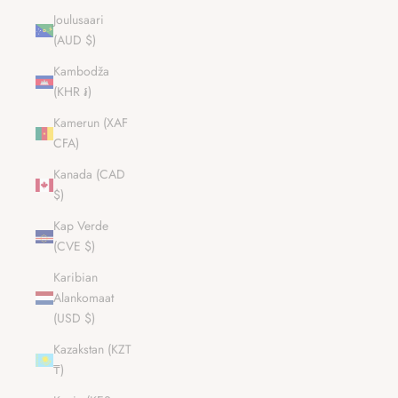
Joulusaari
(AUD $)
Kambodža
(KHR ៛)
Kamerun (XAF
CFA)
Kanada (CAD
$)
Kap Verde
(CVE $)
Karibian
Alankomaat
(USD $)
Kazakstan (KZT
₸)