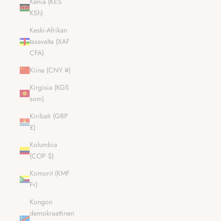
Kenia (KES
KSh)
Keski-Afrikan
tasavalta (XAF
CFA)
Kiina (CNY ¥)
Kirgisia (KGS
som)
Kiribati (GBP
£)
Kolumbia
(COP $)
Komorit (KMF
Fr)
Kongon
demokraattinen