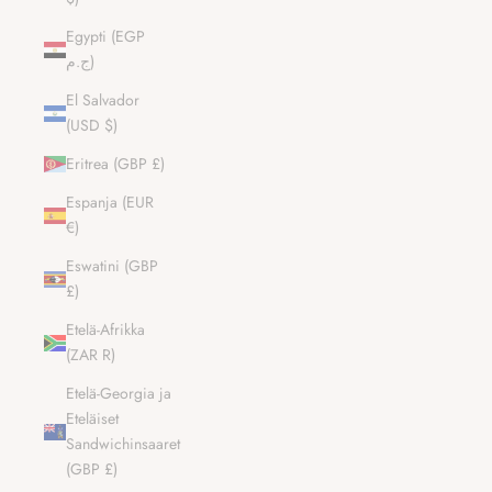
Egypti (EGP
ج.م)
El Salvador
(USD $)
Eritrea (GBP £)
Espanja (EUR
€)
Eswatini (GBP
£)
Etelä-Afrikka
(ZAR R)
Etelä-Georgia ja
Eteläiset
Sandwichinsaaret
(GBP £)