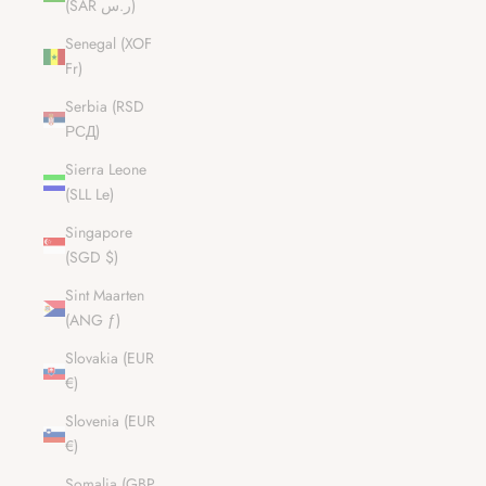
(SAR ر.س)
Senegal (XOF
Fr)
Serbia (RSD
РСД)
Sierra Leone
(SLL Le)
Singapore
(SGD $)
Sint Maarten
(ANG ƒ)
Slovakia (EUR
€)
Slovenia (EUR
€)
Somalia (GBP