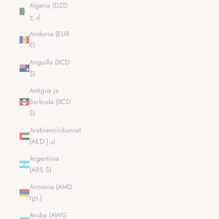
Algeria (DZD
د.ج)
Andorra (EUR
€)
Anguilla (XCD
$)
Antigua ja
Barbuda (XCD
$)
Arabiemiirikunnat
(AED د.إ)
Argentiina
(ARS $)
Armenia (AMD
դր.)
Aruba (AWG