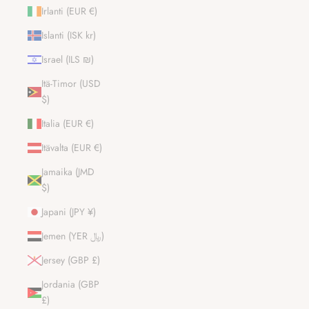
Irlanti (EUR €)
Islanti (ISK kr)
Israel (ILS ₪)
Itä-Timor (USD
$)
Italia (EUR €)
Itävalta (EUR €)
Jamaika (JMD
$)
Japani (JPY ¥)
Jemen (YER ﷼)
Jersey (GBP £)
Jordania (GBP
£)