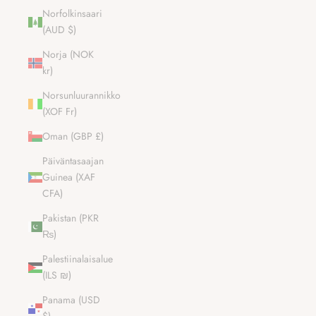
Norfolkinsaari
(AUD $)
Norja (NOK
kr)
Norsunluurannikko
(XOF Fr)
Oman (GBP £)
Päiväntasaajan
Guinea (XAF
CFA)
Pakistan (PKR
₨)
Palestiinalaisalue
(ILS ₪)
Panama (USD