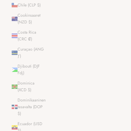
Chile (CLP $)
Cookinsaaret
(NZD $)
Costa Rica
(CRC ₡)
Curaçao (ANG
ƒ)
Djibouti (DJF
Fdj)
Dominica
(XCD $)
Dominikaaninen
tasavalta (DOP
$)
Ecuador (USD
$)