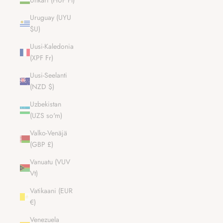
Unkari (HUF Ft)
Uruguay (UYU
$U)
Uusi-Kaledonia
K
(XPF Fr)
e
t
Uusi-Seelanti
ä
(NZD $)
v
Uzbekistan
ä
(UZS so'm)
n
k
Valko-Venäjä
e
(GBP £)
i
y
Vanuatu (VUV
k
Vt)
s
e
Vatikaani (EUR
n
€)
u
Venezuela
p