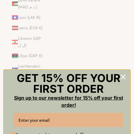
Länsi-Sahara
(MAD د.م.)
Laos (LAK ₭)
Latvia (EUR €)
Libanon (LBP
ل.ل)
Libya (GBP £)
Liechtenstein
(CHF CHF)
GET 15% OFF YOUR
Liettua (EUR €)
FIRST ORDER
Luxemburg
Sign up to our newsletter for 15% off your first
(EUR €)
order!
Macao – Kiinan
erityishallintoalue
(MOP P)