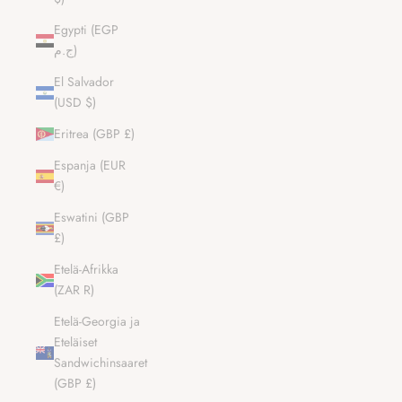
Egypti (EGP
ج.م)
El Salvador
(USD $)
Eritrea (GBP £)
Espanja (EUR
€)
Eswatini (GBP
£)
Etelä-Afrikka
(ZAR R)
Etelä-Georgia ja
Eteläiset
Sandwichinsaaret
(GBP £)