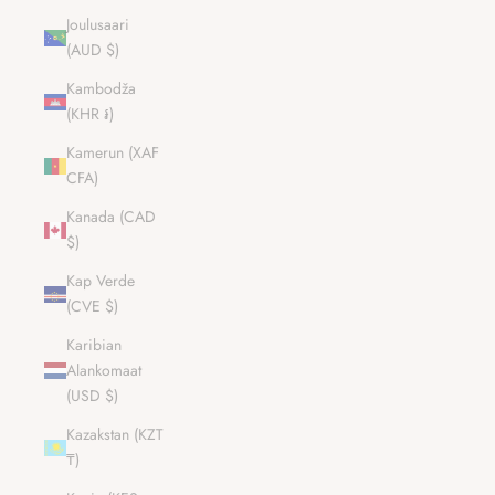
Joulusaari
(AUD $)
Kambodža
(KHR ៛)
Kamerun (XAF
CFA)
Kanada (CAD
$)
Kap Verde
(CVE $)
Karibian
Alankomaat
(USD $)
Kazakstan (KZT
₸)