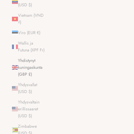
(USD $)
Vietnam (VND
₫)
Viro (EUR €)
Wallis ja
Futuna (XPF Fr)
Yhdistynyt
kuningaskunta
(GBP £)
Yhdysvallat
(USD $)
Yhdysvaltain
erillissaaret
(USD $)
Zimbabwe
(USD $)