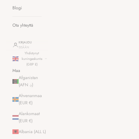
Blogi
Ota yhteyttä
KIRJAUDU
SISÄÄN
Yhdistynyt
kuningaskunta
(GBP £)
Maa
Afganistan
(AFN ؋)
Ahvenanmaa
(EUR €)
Alankomaat
(EUR €)
Albania (ALL L)