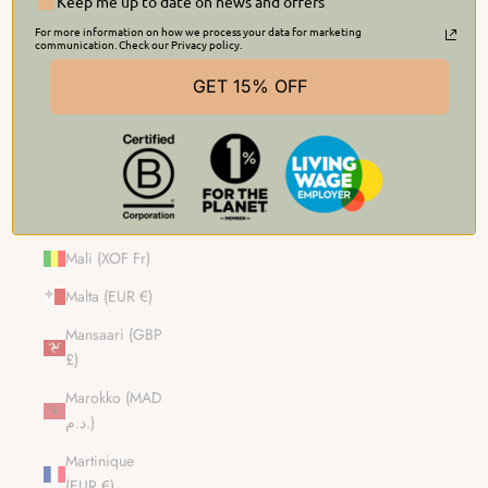
Keep me up to date on news and offers
Madagaskar
(GBP £)
For more information on how we process your data for marketing
communication. Check our Privacy policy.
Malawi (MWK
GET 15% OFF
MK)
Malediivit
(MVR MVR)
Malesia (MYR
RM)
Mali (XOF Fr)
Malta (EUR €)
Mansaari (GBP
£)
Marokko (MAD
د.م.)
Martinique
(EUR €)