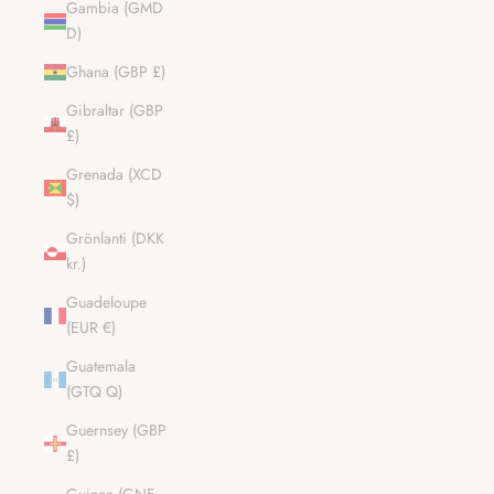
Gambia (GMD
D)
Ghana (GBP £)
Gibraltar (GBP
£)
Grenada (XCD
$)
Grönlanti (DKK
kr.)
Guadeloupe
(EUR €)
Guatemala
(GTQ Q)
Guernsey (GBP
£)