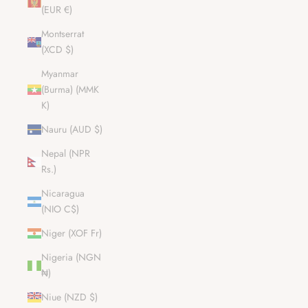
(EUR €)
Montserrat
(XCD $)
Myanmar
(Burma) (MMK
K)
Nauru (AUD $)
Nepal (NPR
Rs.)
Nicaragua
(NIO C$)
Niger (XOF Fr)
Nigeria (NGN
₦)
Niue (NZD $)