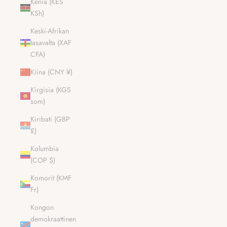
Kenia (KES
KSh)
Keski-Afrikan
tasavalta (XAF
CFA)
Kiina (CNY ¥)
Kirgisia (KGS
som)
Kiribati (GBP
£)
Kolumbia
(COP $)
Komorit (KMF
Fr)
Kongon
demokraattinen