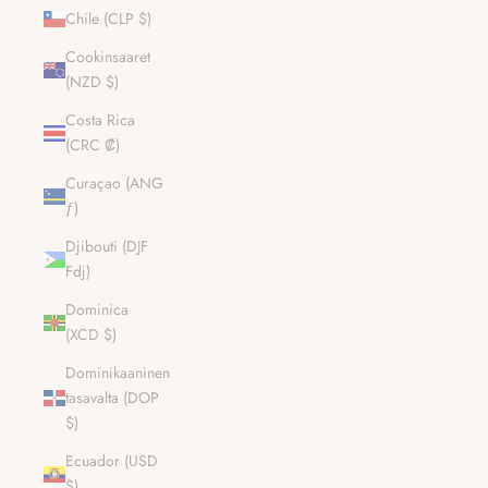
Chile (CLP $)
Cookinsaaret
(NZD $)
Costa Rica
(CRC ₡)
Curaçao (ANG
ƒ)
Djibouti (DJF
Fdj)
Dominica
(XCD $)
Dominikaaninen
tasavalta (DOP
$)
Ecuador (USD
$)