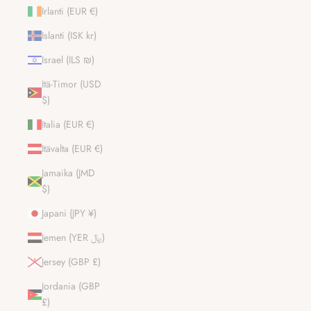
Irlanti (EUR €)
Islanti (ISK kr)
Israel (ILS ₪)
Itä-Timor (USD
$)
Italia (EUR €)
Itävalta (EUR €)
Jamaika (JMD
$)
Japani (JPY ¥)
Jemen (YER ﷼)
Jersey (GBP £)
Jordania (GBP
£)