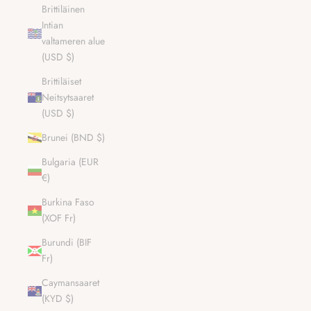
Brittiläinen
Intian
valtameren alue
(USD $)
Brittiläiset
Neitsytsaaret
(USD $)
Brunei (BND $)
Bulgaria (EUR
€)
Burkina Faso
(XOF Fr)
Burundi (BIF
Fr)
Caymansaaret
(KYD $)