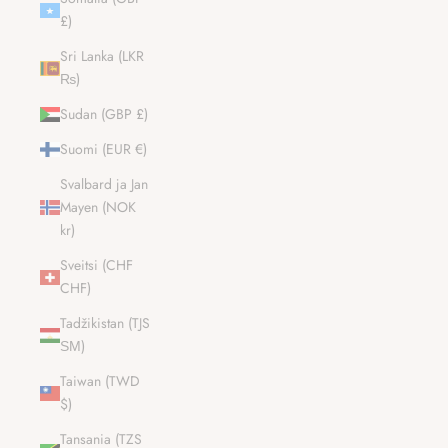
£)
Sri Lanka (LKR
₨)
Sudan (GBP £)
Suomi (EUR €)
Svalbard ja Jan
Mayen (NOK
kr)
Sveitsi (CHF
CHF)
Tadžikistan (TJS
ЅМ)
Taiwan (TWD
$)
Tansania (TZS