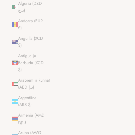
Algeria (DZD
د.ج)
Andorra (EUR
€)
Anguilla (XCD
$)
Antigua ja
Barbuda (XCD
$)
Arabiemiirikunnat
(AED د.إ)
Argentiina
(ARS $)
Armenia (AMD
դր.)
Aruba (AWG