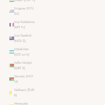
Unkari (HUF Ft)
Uruguay (UYU
$U)
Uusi-Kaledonia
(XPF Fr)
Uusi-Seelanti
(NZD $)
Uzbekistan
(UZS so'm)
Valko-Venäjä
(GBP £)
Vanuatu (VUV
Vt)
Vatikaani (EUR
€)
Venezuela