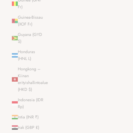
Guinea (GNF
Fr)
Guinea-Bissau
(XOF Fr)
Guyana (GYD
$)
Honduras
(HNL L)
Hongkong –
Kiinan
erityishallintoalue
(HKD $)
Indonesia (IDR
Rp)
Intia (INR ₹)
Irak (GBP £)