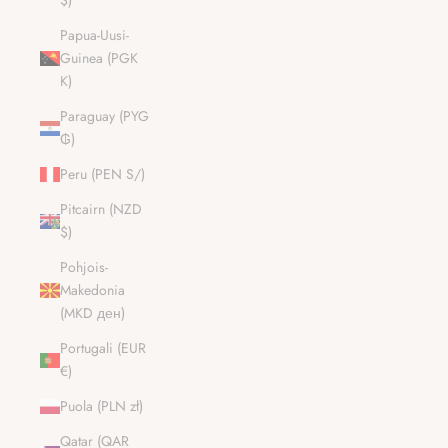
$)
Papua-Uusi-
Guinea (PGK
K)
Paraguay (PYG
₲)
Peru (PEN S/)
Pitcairn (NZD
$)
Pohjois-
Makedonia
(MKD ден)
Portugali (EUR
€)
Puola (PLN zł)
Qatar (QAR