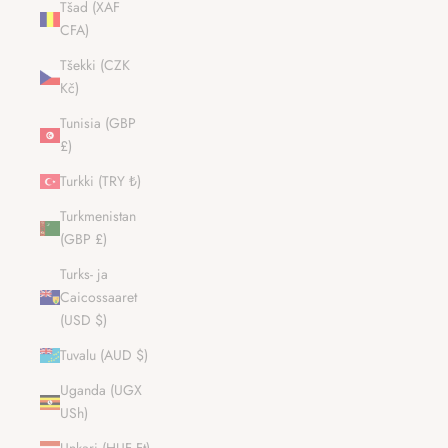
Tšad (XAF
CFA)
Tšekki (CZK
Kč)
Tunisia (GBP
£)
Turkki (TRY ₺)
Turkmenistan
(GBP £)
Turks- ja
Caicossaaret
(USD $)
Tuvalu (AUD $)
Uganda (UGX
USh)