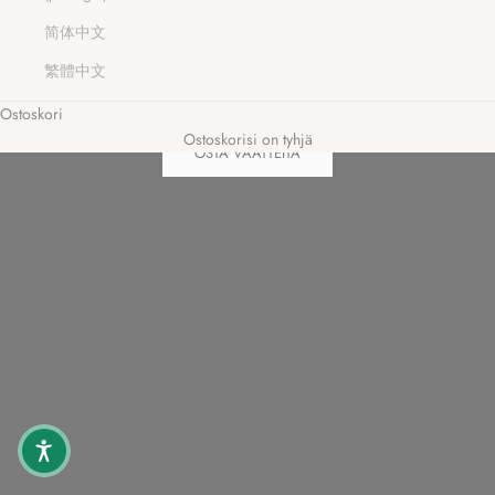
简体中文
繁體中文
Ostoskori
Ostoskorisi on tyhjä
OSTA VAATTEITA