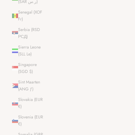
(SAR ر.س)
Senegal (XOF
Fr)
Serbia (RSD
РСД)
Sierra Leone
(SLL Le)
Singapore
(SGD $)
Sint Maarten
(ANG ƒ)
Slovakia (EUR
€)
Slovenia (EUR
€)
Somalia (GBP