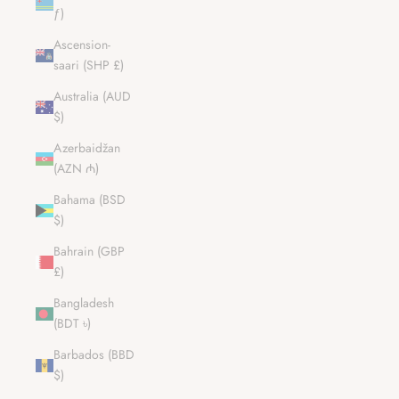
ƒ)
Ascension-
saari (SHP £)
Australia (AUD
$)
Azerbaidžan
(AZN ₼)
Bahama (BSD
$)
Bahrain (GBP
£)
Bangladesh
(BDT ৳)
Barbados (BBD
$)