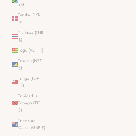
Sh)
Tanska (DKK
kr.)
Thaimaa (THB
฿)
Togo (XOF Fr)
Tokelau (NZD
$)
Tonga (TOP
T$)
Trinidad ja
Tobago (TTD
$)
Tristan da
Cunha (GBP £)