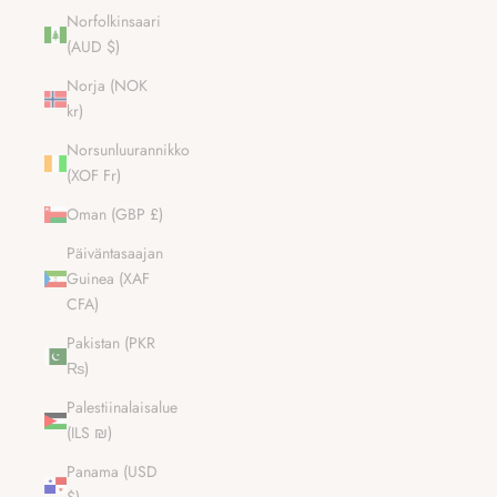
Norfolkinsaari
(AUD $)
Norja (NOK
kr)
Norsunluurannikko
(XOF Fr)
Oman (GBP £)
Päiväntasaajan
Guinea (XAF
CFA)
Pakistan (PKR
₨)
Palestiinalaisalue
(ILS ₪)
Panama (USD