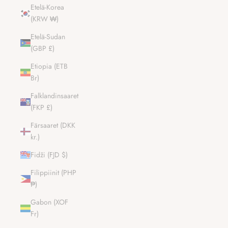
Etelä-Korea
(KRW ₩)
Etelä-Sudan
(GBP £)
Etiopia (ETB
Br)
Falklandinsaaret
(FKP £)
Färsaaret (DKK
kr.)
Fidži (FJD $)
Filippiinit (PHP
₱)
Gabon (XOF
Fr)