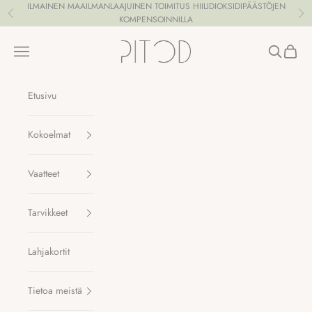
Siirry sisältöön
ILMAINEN MAAILMANLAAJUINEN TOIMITUS HIILIDIOKSIDIPÄÄSTÖJEN
Edellinen
Se
KOMPENSOINNILLA
Pitod
Valikko
Haku
Ostosk
Etusivu
Kokoelmat
Vaatteet
Tarvikkeet
Lahjakortit
Tietoa meistä