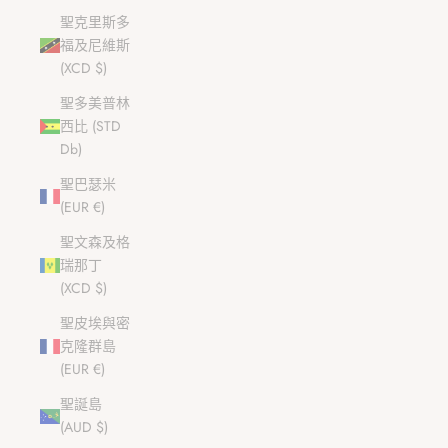
聖克里斯多
福及尼維斯
(XCD $)
聖多美普林
西比 (STD
Db)
聖巴瑟米
(EUR €)
聖文森及格
瑞那丁
(XCD $)
聖皮埃與密
克隆群島
(EUR €)
聖誕島
(AUD $)