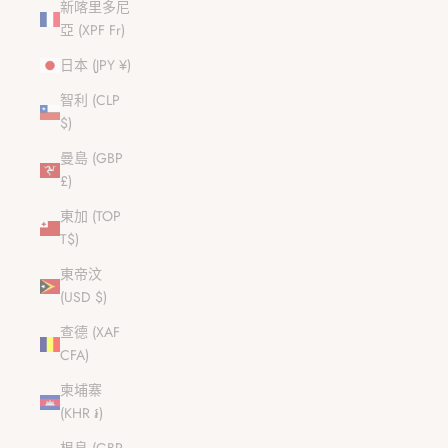
新喀里多尼
亞 (XPF Fr)
日本 (JPY ¥)
智利 (CLP
$)
曼島 (GBP
£)
東加 (TOP
T$)
東帝汶
(USD $)
查德 (XAF
CFA)
柬埔寨
(KHR ៛)