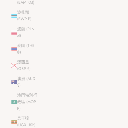
(BAM КМ)
波札那
(BWP P)
波蘭 (PLN
zł)
泰國 (THB
฿)
澤西島
(GBP £)
澳洲 (AUD
$)
澳門特別行
政區 (MOP
P)
烏干達
(UGX USh)