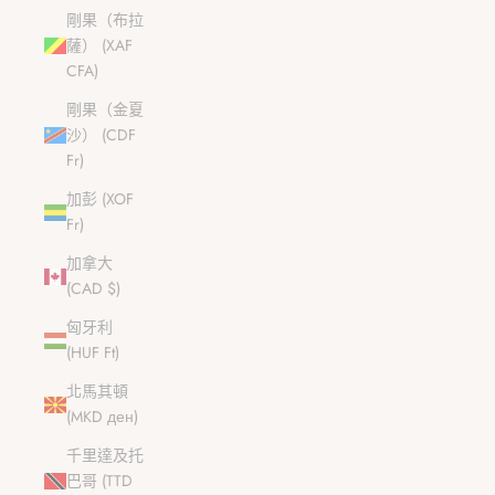
剛果（布拉
薩） (XAF
CFA)
剛果（金夏
沙） (CDF
Fr)
加彭 (XOF
Fr)
加拿大
(CAD $)
匈牙利
(HUF Ft)
北馬其頓
(MKD ден)
千里達及托
巴哥 (TTD