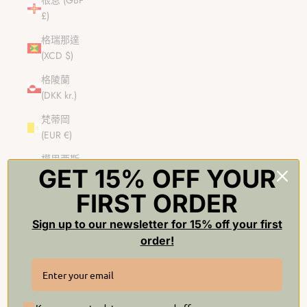
根息 (GBP
£)
格瑞那達
(XCD $)
格陵蘭
(DKK kr.)
梵蒂岡
(EUR €)
模里西斯
GET 15% OFF YOUR
(MUR ₨)
FIRST ORDER
比利時
(EUR €)
Sign up to our newsletter for 15% off your first
汶萊 (BND
order!
$)
沙烏地阿拉
伯 (SAR