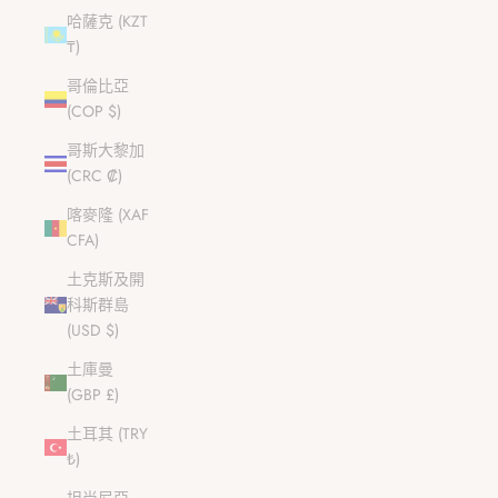
哈薩克 (KZT
₸)
哥倫比亞
(COP $)
哥斯大黎加
(CRC ₡)
喀麥隆 (XAF
CFA)
土克斯及開
科斯群島
(USD $)
土庫曼
(GBP £)
土耳其 (TRY
₺)