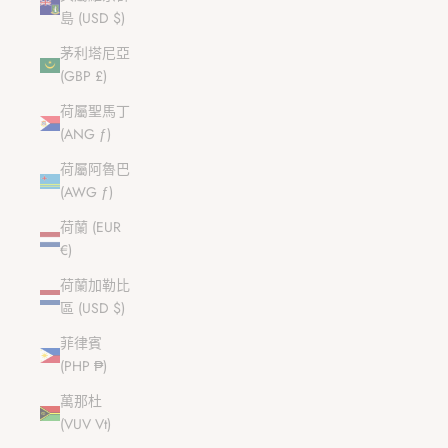
島 (USD $)
茅利塔尼亞
(GBP £)
荷屬聖馬丁
(ANG ƒ)
荷屬阿魯巴
(AWG ƒ)
荷蘭 (EUR
€)
荷蘭加勒比
區 (USD $)
菲律賓
(PHP ₱)
萬那杜
(VUV Vt)