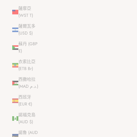
薩摩亞
(WST T)
薩爾瓦多
(USD $)
蘇丹 (GBP
£)
衣索比亞
(ETB Br)
西撒哈拉
(MAD د.م.)
西班牙
(EUR €)
諾福克島
(AUD $)
諾魯 (AUD