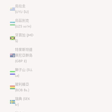
烏拉圭
(UYU $U)
烏茲別克
(UZS so'm)
牙買加 (JMD
$)
特里斯坦達
庫尼亞群島
(GBP £)
獅子山 (SLL
Le)
玻利維亞
(BOB Bs.)
瑞典 (SEK
kr)