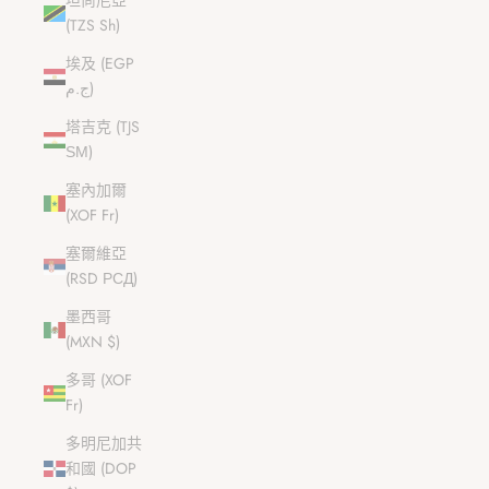
坦尚尼亞
(TZS Sh)
埃及 (EGP
ج.م)
塔吉克 (TJS
ЅМ)
塞內加爾
(XOF Fr)
塞爾維亞
(RSD РСД)
墨西哥
(MXN $)
多哥 (XOF
Fr)
多明尼加共
和國 (DOP