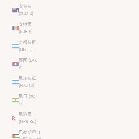
安奎拉
(XCD $)
安道爾
(EUR €)
宏都拉斯
(HNL L)
寮國 (LAK
₭)
尼加拉瓜
(NIO C$)
尼日 (XOF
Fr)
尼泊爾
(NPR Rs.)
巴勒斯坦自