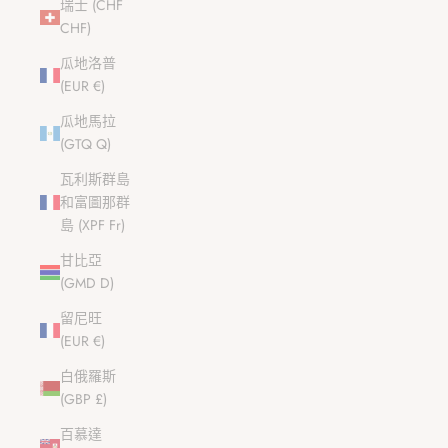
瑞士 (CHF
CHF)
瓜地洛普
(EUR €)
瓜地馬拉
(GTQ Q)
瓦利斯群島
和富圖那群
島 (XPF Fr)
甘比亞
(GMD D)
留尼旺
(EUR €)
白俄羅斯
(GBP £)
百慕達