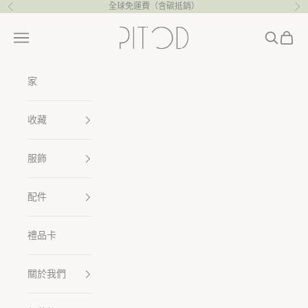
跳至內容
全球免運費（含碳抵銷）
上一個
下
Pitod
選單
搜尋
購物車
家
收藏
服飾
配件
禮品卡
關於我們