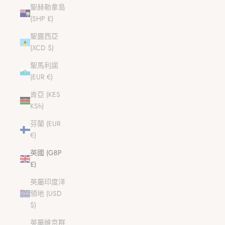
聖赫勒拿島
(SHP £)
聖露西亞
(XCD $)
聖馬利諾
(EUR €)
肯亞 (KES
KSh)
芬蘭 (EUR
€)
英國 (GBP
£)
英屬印度洋
領地 (USD
$)
英屬維京群