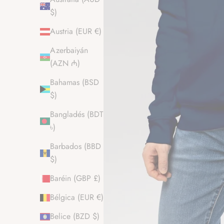
$)
Austria (EUR €)
Azerbaiyán
(AZN ₼)
Bahamas (BSD
$)
Bangladés (BDT
৳)
Barbados (BBD
$)
Baréin (GBP £)
Bélgica (EUR €)
Belice (BZD $)