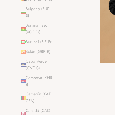
Bulgaria (EUR
€)
Burkina Faso
(XOF Fr)
Burundi (BIF Fr)
Bután (GBP £)
Cabo Verde
(CVE $)
Camboya (KHR
៛)
Camerún (XAF
CFA)
Canadá (CAD