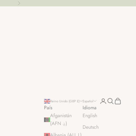
Siguiente
Iniciar sesión
Buscar
Cesta
Reino Unido (GBP £)
Español
País
Idioma
Afganistán
English
(AFN ؋)
Deutsch
Albania (ALL L)