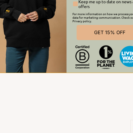
Keep me up to date on news
offers
For more information on how we process yo
data for marketing communication. Check o
Privacy policy.
R
GET 15% OFF