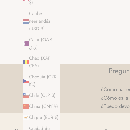
$)
Caribe
neerlandés
(USD $)
Catar (QAR
ر.ق)
Chad (XAF
CFA)
Pregun
Chequia (CZK
Kč)
¿Cómo hacer 
Chile (CLP $)
¿Cómo es la 
¿Puedo devol
China (CNY ¥)
Chipre (EUR €)
Ciudad del