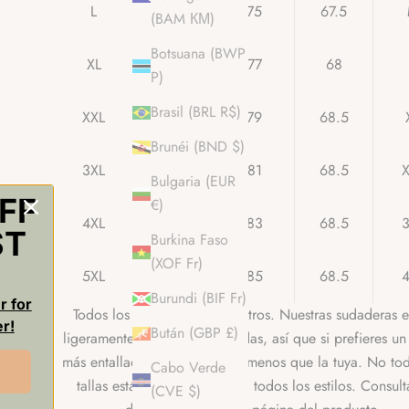
L
62
75
67.5
(BAM КМ)
Botsuana (BWP
XL
65
77
68
P)
Brasil (BRL R$)
XXL
69
79
68.5
Brunéi (BND $)
3XL
73
81
68.5
Bulgaria (EUR
FF
€)
4XL
78
83
68.5
ST
Burkina Faso
(XOF Fr)
5XL
83
85
68.5
Burundi (BIF Fr)
r for
Todos los valores en centímetros. Nuestras sudaderas e
er!
Bután (GBP £)
ligeramente sobredimensionadas, así que si prefieres un 
más entallado, elige una talla menos que la tuya. No tod
Cabo Verde
tallas están disponibles para todos los estilos. Consult
(CVE $)