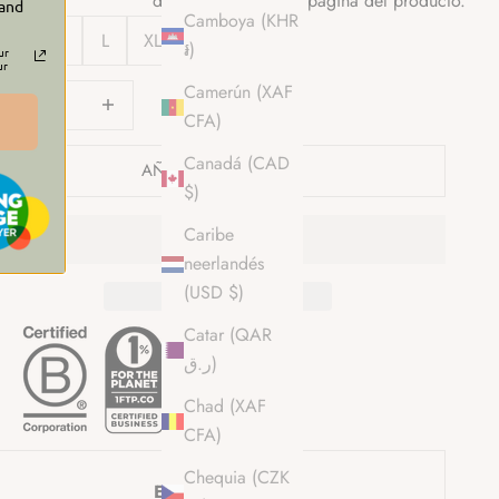
disponibilidad en la página del producto.
 and
Camboya (KHR
S
M
L
XL
2XL
៛)
ur
ur
Camerún (XAF
educir cantidad
Reducir cantidad
CFA)
Canadá (CAD
AÑADIR A LA CESTA
$)
Caribe
neerlandés
(USD $)
Catar (QAR
ر.ق)
Chad (XAF
CFA)
Chequia (CZK
Envío y entrega