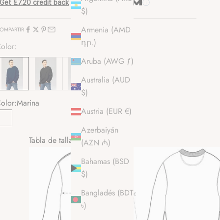
Get £7.20 credit back
by paying with
$)
Armenia (AMD
OMPARTIR
դր.)
olor:
Aruba (AWG ƒ)
Australia (AUD
$)
olor:
Marina
Austria (EUR €)
Marina
Azerbaiyán
Tabla de tallas de sudaderas
(AZN ₼)
Bahamas (BSD
$)
Bangladés (BDT
৳)