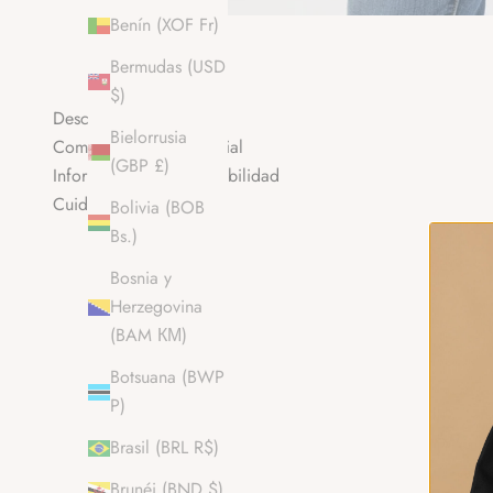
Benín (XOF Fr)
Bermudas (USD
$)
Descripción
Bielorrusia
Composición del material
(GBP £)
Información sobre trazabilidad
Cuidado del producto
Bolivia (BOB
Bs.)
Bosnia y
Herzegovina
(BAM КМ)
Botsuana (BWP
P)
Brasil (BRL R$)
Brunéi (BND $)