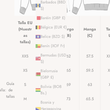
Barbados (BBD
$)
Baréin (GBP £)
Talla EU
Medio
Bélgica (EUR €)
(Nuestr
Largo
Manga
Ta
pecho
as
(B)
(C)
Belice (BZD $)
(A)
tallas)
Benín (XOF Fr)
Bermudas (USD
XXS
51
62
57.5
X
$)
XS
53
65
59.5
X
Bielorrusia
(GBP £)
Guía
S
55
69
63
Bolivia (BOB
alla:
de
Bs.)
tallas
M
59
73
65.5
Bosnia y
Herzegovina