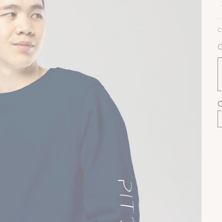
C
C
C