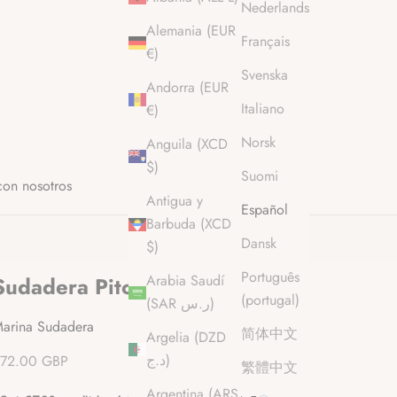
Nederlands
Alemania (EUR
Français
€)
Svenska
Andorra (EUR
Italiano
€)
Norsk
Anguila (XCD
$)
Suomi
con nosotros
Antigua y
Español
Barbuda (XCD
Dansk
$)
Português
Arabia Saudí
Sudadera Pitod Sleeve
(portugal)
(SAR ر.س)
arina Sudadera
简体中文
Argelia (DZD
recio de oferta
د.ج)
72.00 GBP
繁體中文
Argentina (ARS