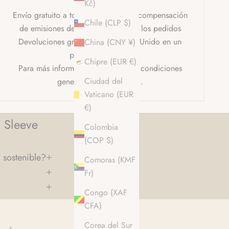
Kč)
Envío gratuito a todo el mundo con compensación
Chile (CLP $)
de emisiones de carbono en todos los pedidos
Devoluciones gratuitas en el Reino Unido en un
China (CNY ¥)
plazo de 30 días.
Chipre (EUR €)
Para más información, consulte las condiciones
Ciudad del
generales completas en
.
Vaticano (EUR
€)
 Sleeve
Colombia
(COP $)
 sostenible?
Comoras (KMF
Fr)
Congo (XAF
CFA)
Corea del Sur