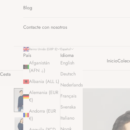
Blog
Contacte con nosotros
Reino Unido (GBP £)
Español
País
Idioma
Inicio
Colec
Afganistán
English
(AFN ؋)
Deutsch
Cesta
Albania (ALL L)
Nederlands
Alemania (EUR
Français
€)
Svenska
Andorra (EUR
Italiano
€)
Norsk
Anguila (XCD