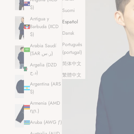
$)
Suomi
Antigua y
Español
Barbuda (XCD
Dansk
$)
Português
Arabia Saudí
(portugal)
(SAR ر.س)
简体中文
Argelia (DZD
د.ج)
繁體中文
Argentina (ARS
$)
Armenia (AMD
դր.)
Aruba (AWG ƒ)
Australia (AUD