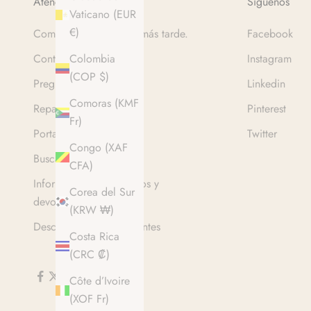
Atención al cliente
Síguenos
Vaticano (EUR
€)
Compre ahora. Pague más tarde.
Facebook
Contacte con nosotros
Instagram
Colombia
(COP $)
Preguntas frecuentes
Linkedin
Comoras (KMF
Reparaciones
Pinterest
Fr)
Portal de devoluciones
Twitter
Congo (XAF
Buscar en
CFA)
Información sobre envíos y
Corea del Sur
devoluciones
(KRW ₩)
Descuento para estudiantes
Costa Rica
(CRC ₡)
Côte d’Ivoire
(XOF Fr)