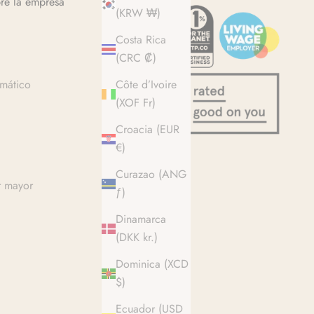
re la empresa
(KRW ₩)
Costa Rica
(CRC ₡)
mático
Côte d’Ivoire
(XOF Fr)
Croacia (EUR
€)
Curazao (ANG
r mayor
ƒ)
Dinamarca
(DKK kr.)
Dominica (XCD
$)
Ecuador (USD