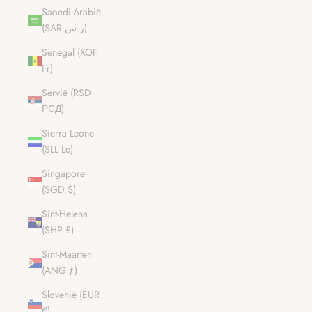
Saoedi-Arabië
(SAR ر.س)
Senegal (XOF
Fr)
Servië (RSD
РСД)
Sierra Leone
(SLL Le)
Singapore
(SGD $)
Sint-Helena
(SHP £)
Sint-Maarten
(ANG ƒ)
Slovenië (EUR
€)