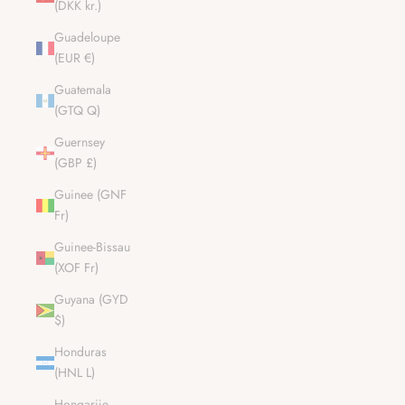
(DKK kr.)
Guadeloupe
(EUR €)
Guatemala
(GTQ Q)
Guernsey
(GBP £)
Guinee (GNF
Fr)
Guinee-Bissau
(XOF Fr)
Guyana (GYD
$)
Honduras
(HNL L)
Hongarije