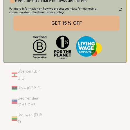
£)
Keep me up to date on news and offers
For more information on how we process your data for marketing
Kosovo (EUR
communication. Check our Privacy policy.
€)
GET 15% OFF
Kroatië (EUR
€)
Laos (LAK ₭)
Letland (EUR
€)
Libanon (LBP
ل.ل)
Libië (GBP £)
Liechtenstein
(CHF CHF)
Litouwen (EUR
€)