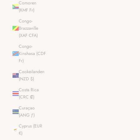
Comoren
(KMF Fr)
Congo-
Brazzaville
(XAF CFA)
Congo-
Kinshasa (CDF
Fr)
Cookeilanden
(NZD $)
Costa Rica
(CRC ₡)
Curaçao
(ANG ƒ)
Cyprus (EUR
€)