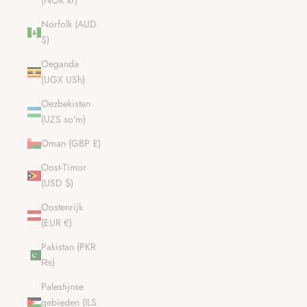
(NOK kr)
Norfolk (AUD
$)
Oeganda
(UGX USh)
Oezbekistan
(UZS so'm)
Oman (GBP £)
Oost-Timor
(USD $)
Oostenrijk
(EUR €)
Pakistan (PKR
₨)
Palestijnse
gebieden (ILS