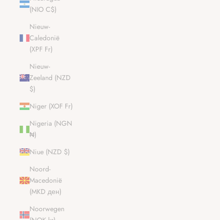
(NIO C$)
Nieuw-
Caledonië
(XPF Fr)
Nieuw-
Zeeland (NZD
$)
Niger (XOF Fr)
Nigeria (NGN
₦)
Niue (NZD $)
Noord-
Macedonië
(MKD ден)
Noorwegen