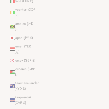
Italië (EUR €)
Ivoorkust (XOF
Fr)
Jamaica (JMD
$)
Japan (JPY ¥)
Jemen (YER
﷼)
Jersey (GBP £)
Jordanië (GBP
£)
Kaaimaneilanden
(KYD $)
Kaapverdië
(CVE $)