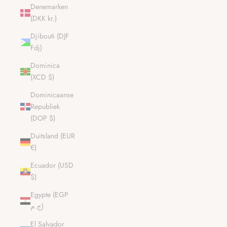
Denemarken
(DKK kr.)
Djibouti (DJF
Fdj)
Dominica
(XCD $)
Dominicaanse
Republiek
(DOP $)
Duitsland (EUR
€)
Ecuador (USD
$)
Egypte (EGP
ج.م)
El Salvador