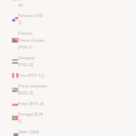
₪)
Panama (USD
$)
Papoea-
Nieuw-Guinea
(PGK K)
Paraguay
(PYG ₲)
Peru (PEN S/)
Pitcairneilanden
(NZD $)
Polen (PLN zł)
Portugal (EUR
€)
Qatar (QAR