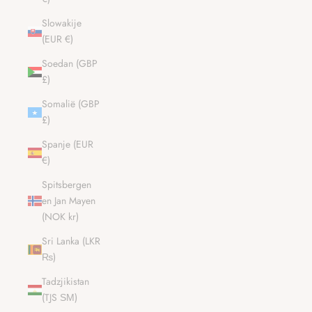
Slowakije
(EUR €)
Soedan (GBP
£)
Somalië (GBP
£)
Spanje (EUR
€)
Spitsbergen
en Jan Mayen
(NOK kr)
Sri Lanka (LKR
₨)
Tadzjikistan
(TJS ЅМ)