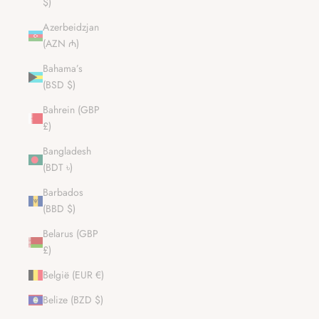
$)
Azerbeidzjan
(AZN ₼)
Bahama’s
(BSD $)
Bahrein (GBP
£)
Bangladesh
(BDT ৳)
Barbados
(BBD $)
Belarus (GBP
£)
België (EUR €)
Belize (BZD $)