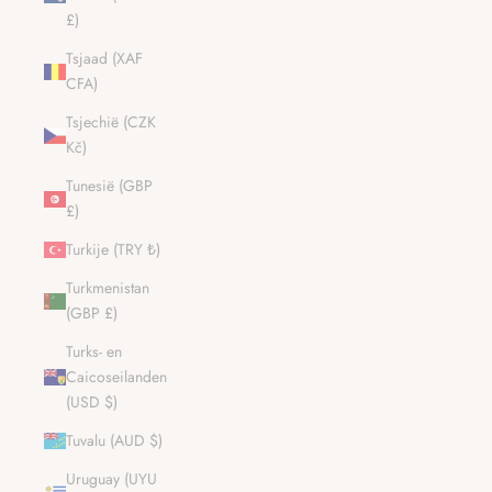
£)
Tsjaad (XAF
CFA)
Tsjechië (CZK
Kč)
Tunesië (GBP
£)
Turkije (TRY ₺)
Turkmenistan
(GBP £)
Turks- en
Caicoseilanden
(USD $)
Tuvalu (AUD $)
Uruguay (UYU