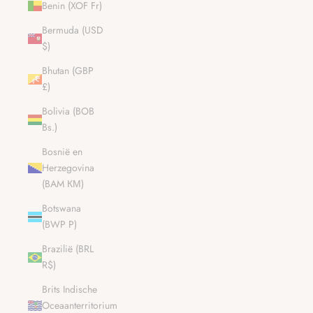
Benin (XOF Fr)
Bermuda (USD
$)
Bhutan (GBP
£)
Bolivia (BOB
Bs.)
Bosnië en
Herzegovina
(BAM КМ)
Botswana
(BWP P)
Brazilië (BRL
R$)
Brits Indische
Oceaanterritorium