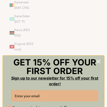
Kameroen
(XAF CFA)
Kazachstan
(KZT ₸)
Kenia (KES
KSh)
Kirgizië (KGS
som)
Kiribati (GBP
GET 15% OFF YOUR
£)
FIRST ORDER
Kleine
afgelegen
Sign up to our newsletter for 15% off your first
eilanden van
order!
de Verenigde
Staten (USD $)
Koeweit (GBP