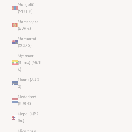
Mongolië
(MNT ₮)
Montenegro
(EUR €)
Montserrat
(XCD $)
Myanmar
(Birma) (MMK
K)
Nauru (AUD
$)
Nederland
(EUR €)
Nepal (NPR
Rs.)
Nicaragua