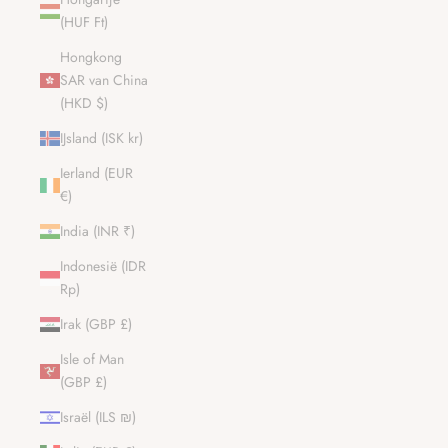
(HUF Ft)
Hongkong
SAR van China
(HKD $)
IJsland (ISK kr)
Ierland (EUR
€)
India (INR ₹)
Indonesië (IDR
Rp)
Irak (GBP £)
Isle of Man
(GBP £)
Israël (ILS ₪)