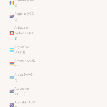
€)
Anguilla (XCD
$)
Antigua en
Barbuda (XCD
$)
Argentinië
(ARS $)
Armenië (AMD
դր.)
Aruba (AWG
ƒ)
Ascension
(SHP £)
Australië (AUD