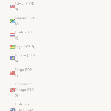
Taiwan (TWD
$)
Tanzania (TZS
Sh)
Thailand (THB
฿)
Togo (XOF Fr)
Tokelau (NZD
$)
Tonga (TOP
T$)
Trinidad en
Tobago (TTD
$)
Tristan da
Cunha (GBP