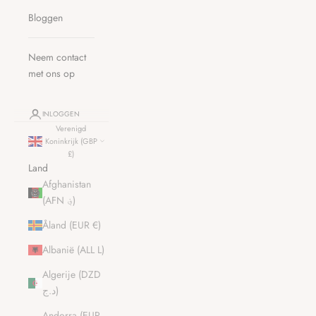
Bloggen
Neem contact
met ons op
INLOGGEN
Verenigd
Koninkrijk (GBP
£)
Land
Afghanistan
(AFN ؋)
Åland (EUR €)
Albanië (ALL L)
Algerije (DZD
د.ج)
Andorra (EUR