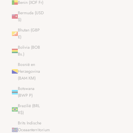
Benin (XOF Fr)
Bermuda (USD
$)
Bhutan (GBP
£)
Bolivia (BOB
Bs.)
Bosnië en
Herzegovina
(BAM КМ)
Botswana
(BWP P)
Brazilië (BRL
R$)
Brits Indische
Oceaanterritorium