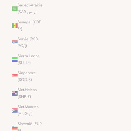
Saoedi-Arabië
(SAR ر.س)
Senegal (XOF
Fr)
Servië (RSD
РСД)
Sierra Leone
(SLL Le)
Singapore
(SGD $)
Sint-Helena
(SHP £)
Sint-Maarten
(ANG ƒ)
Slovenië (EUR
€)