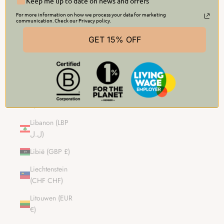
£)
Keep me up to date on news and offers
For more information on how we process your data for marketing
Kosovo (EUR
communication. Check our Privacy policy.
€)
GET 15% OFF
Kroatië (EUR
€)
Laos (LAK ₭)
Letland (EUR
€)
Libanon (LBP
ل.ل)
Libië (GBP £)
Liechtenstein
(CHF CHF)
Litouwen (EUR
€)