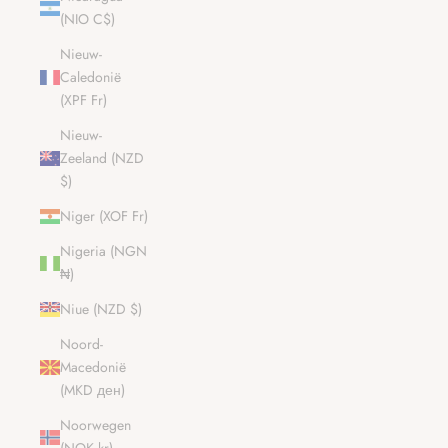
(NIO C$)
Nieuw-
Caledonië
(XPF Fr)
Nieuw-
Zeeland (NZD
$)
Niger (XOF Fr)
Nigeria (NGN
₦)
Niue (NZD $)
Noord-
Macedonië
(MKD ден)
Noorwegen