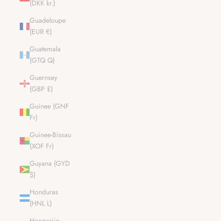
(DKK kr.)
Guadeloupe
(EUR €)
Guatemala
(GTQ Q)
Guernsey
(GBP £)
Guinee (GNF
Fr)
Guinee-Bissau
(XOF Fr)
Guyana (GYD
$)
Honduras
(HNL L)
Hongarije