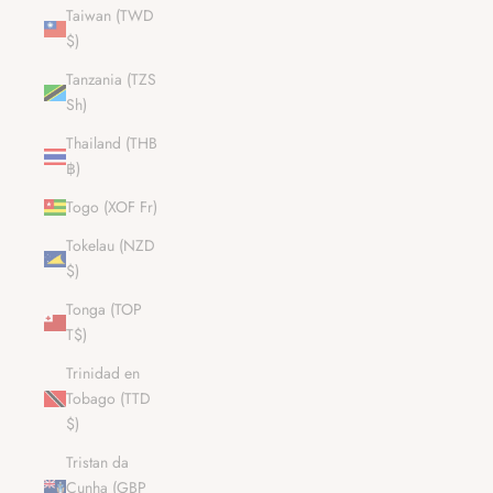
Taiwan (TWD
$)
Tanzania (TZS
Sh)
Thailand (THB
฿)
Togo (XOF Fr)
Tokelau (NZD
$)
Tonga (TOP
T$)
Trinidad en
Tobago (TTD
$)
Tristan da
Cunha (GBP