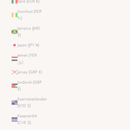
Italië (EUR €)
Ivoorkust (XOF
Fr)
Jamaica (JMD
$)
Japan (JPY ¥)
Jemen (YER
﷼)
Jersey (GBP £)
Jordanië (GBP
£)
Kaaimaneilanden
(KYD $)
Kaapverdië
(CVE $)