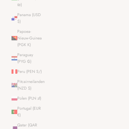
₪)
Panama (USD
$)
Papoea-
Nieuw-Guinea
(PGK K)
Paraguay
(PYG ₲)
Peru (PEN S/)
Pitcairneilanden
(NZD $)
Polen (PLN zł)
Portugal (EUR
€)
Qatar (QAR