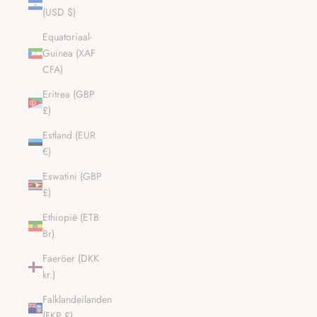
(USD $)
Equatoriaal-
Guinea (XAF
CFA)
Eritrea (GBP
£)
Estland (EUR
€)
Eswatini (GBP
£)
Ethiopië (ETB
Br)
Faeröer (DKK
kr.)
Falklandeilanden
(FKP £)