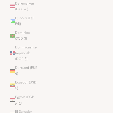
Denemarken
(DKK kr.)
Djibouti (DJF
Fdj)
Dominica
(XCD $)
Dominicaanse
Republiek
(DOP $)
Duitsland (EUR
€)
Ecuador (USD
$)
Egypte (EGP
ج.م)
El Salvador