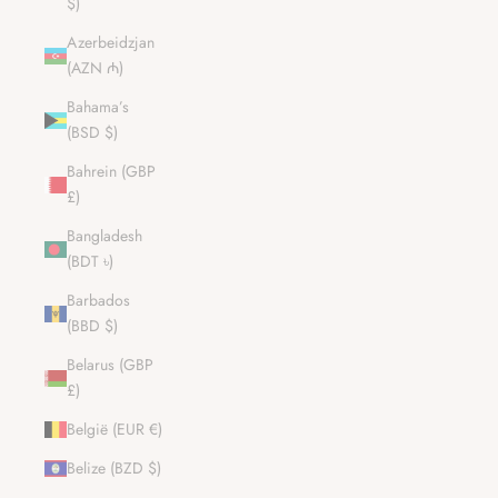
$)
Azerbeidzjan
(AZN ₼)
Bahama’s
(BSD $)
Bahrein (GBP
£)
Bangladesh
(BDT ৳)
Barbados
(BBD $)
Belarus (GBP
£)
België (EUR €)
Belize (BZD $)