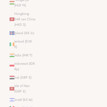
(HUF Ft)
Hongkong
SAR van China
(HKD $)
IJsland (ISK kr)
Ierland (EUR
€)
India (INR ₹)
Indonesië (IDR
Rp)
Irak (GBP £)
Isle of Man
(GBP £)
Israël (ILS ₪)