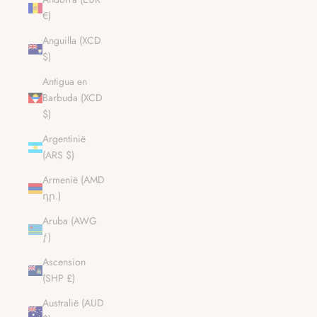
€)
Anguilla (XCD
$)
Antigua en
Barbuda (XCD
$)
Argentinië
(ARS $)
Armenië (AMD
դր.)
Aruba (AWG
ƒ)
Ascension
(SHP £)
Australië (AUD