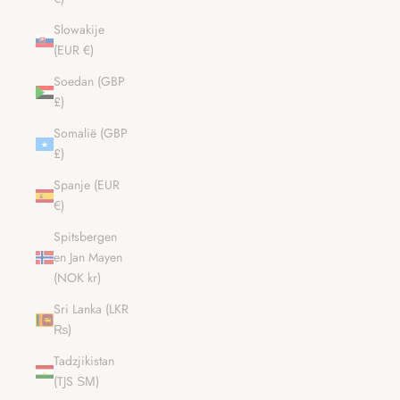
Slowakije
(EUR €)
Soedan (GBP
£)
Somalië (GBP
£)
Spanje (EUR
€)
Spitsbergen
en Jan Mayen
(NOK kr)
Sri Lanka (LKR
₨)
Tadzjikistan
(TJS ЅМ)