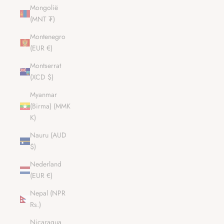
Mongolië
(MNT ₮)
Montenegro
(EUR €)
Montserrat
(XCD $)
Myanmar
(Birma) (MMK
K)
Nauru (AUD
$)
Nederland
(EUR €)
Nepal (NPR
Rs.)
Nicaragua