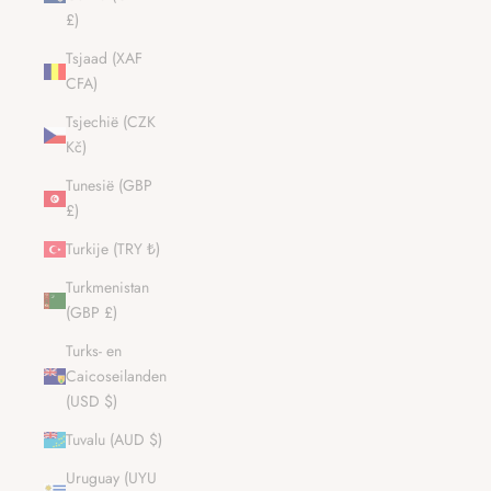
£)
Tsjaad (XAF
CFA)
Tsjechië (CZK
Kč)
Tunesië (GBP
£)
Turkije (TRY ₺)
Turkmenistan
(GBP £)
Turks- en
Caicoseilanden
(USD $)
Tuvalu (AUD $)
Uruguay (UYU