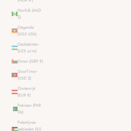
(NOK kr)
Norfolk (AUD
$)
Oeganda
(UGX USh)
Oezbekistan
(UZS so'm)
Oman (GBP £)
Oost-Timor
(USD $)
Oostenrijk
(EUR €)
Pakistan (PKR
₨)
Palestijnse
gebieden (ILS