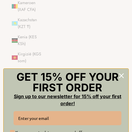
Kameroen
(XAF CFA)
Kazachstan
(KZT ₸)
Kenia (KES
KSh)
Kirgizië (KGS
som)
Kiribati (GBP
GET 15% OFF YOUR
£)
FIRST ORDER
Kleine
afgelegen
Sign up to our newsletter for 15% off your first
eilanden van
order!
de Verenigde
Staten (USD $)
Koeweit (GBP