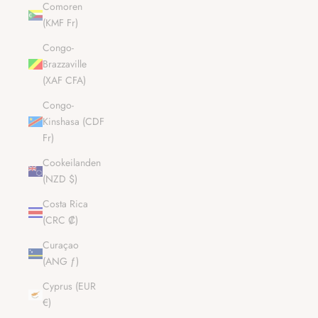
Comoren
(KMF Fr)
Congo-
Brazzaville
(XAF CFA)
Congo-
Kinshasa (CDF
Fr)
Cookeilanden
(NZD $)
Costa Rica
(CRC ₡)
Curaçao
(ANG ƒ)
Cyprus (EUR
€)