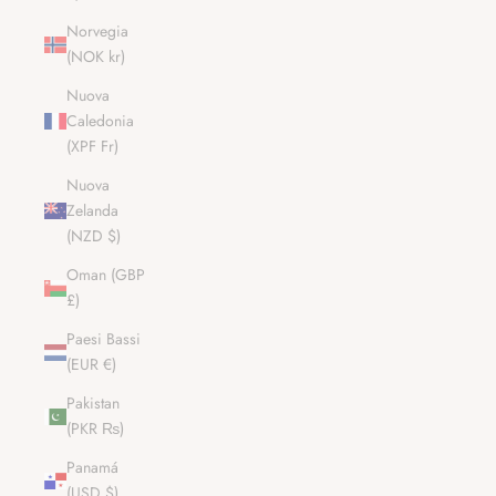
Norvegia
(NOK kr)
Nuova
Caledonia
(XPF Fr)
Nuova
Zelanda
(NZD $)
Oman (GBP
£)
Paesi Bassi
(EUR €)
Pakistan
(PKR ₨)
Panamá
(USD $)