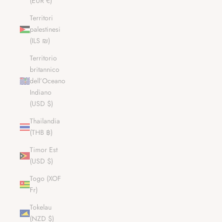
(EUR €)
Territori
palestinesi
(ILS ₪)
Territorio
britannico
dell’Oceano
Indiano
(USD $)
Thailandia
(THB ฿)
Timor Est
(USD $)
Togo (XOF
Fr)
Tokelau
(NZD $)