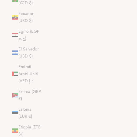
(XCD $)
Ecuador
(USD $)
Egitto (EGP
ج.م)
El Salvador
(USD $)
Emirati
Arabi Uniti
(AED د.إ)
Eritrea (GBP
£)
Estonia
(EUR €)
Etiopia (ETB
Br)