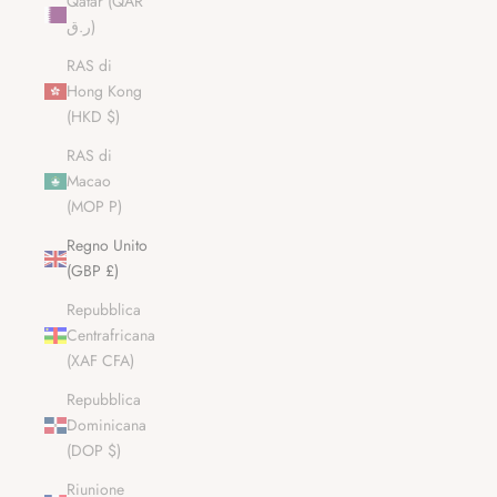
Qatar (QAR
ر.ق)
RAS di
Hong Kong
(HKD $)
RAS di
Macao
(MOP P)
Regno Unito
(GBP £)
Repubblica
Centrafricana
(XAF CFA)
Repubblica
Dominicana
(DOP $)
Riunione