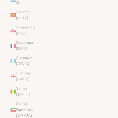
€)
Grenada
(XCD $)
Groenlandia
(DKK kr.)
Guadalupa
(EUR €)
Guatemala
(GTQ Q)
Guernsey
(GBP £)
Guinea
(GNF Fr)
Guinea
Equatoriale
(XAF CFA)