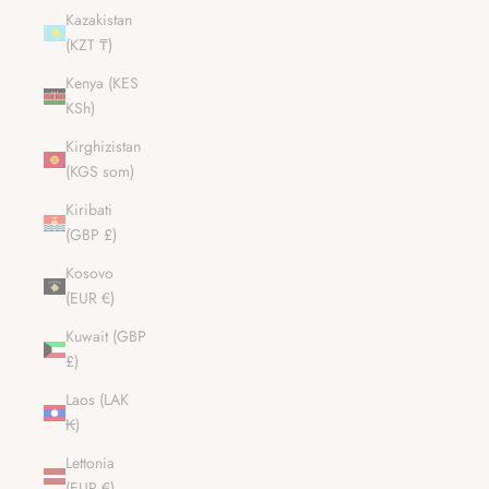
Kazakistan
(KZT ₸)
Kenya (KES
KSh)
Kirghizistan
(KGS som)
Kiribati
(GBP £)
Kosovo
(EUR €)
Kuwait (GBP
£)
Laos (LAK
₭)
Lettonia
(EUR €)