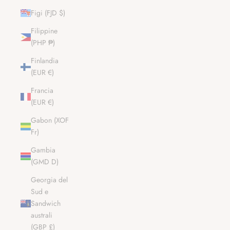
Figi (FJD $)
Filippine
(PHP ₱)
Finlandia
(EUR €)
Francia
(EUR €)
Gabon (XOF
Fr)
Gambia
(GMD D)
Georgia del
Sud e
Sandwich
australi
(GBP £)