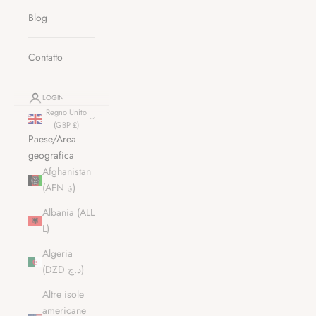
Blog
Contatto
LOGIN
Regno Unito
(GBP £)
Paese/Area
geografica
Afghanistan
(AFN ؋)
Albania (ALL
L)
Algeria
(DZD د.ج)
Altre isole
americane