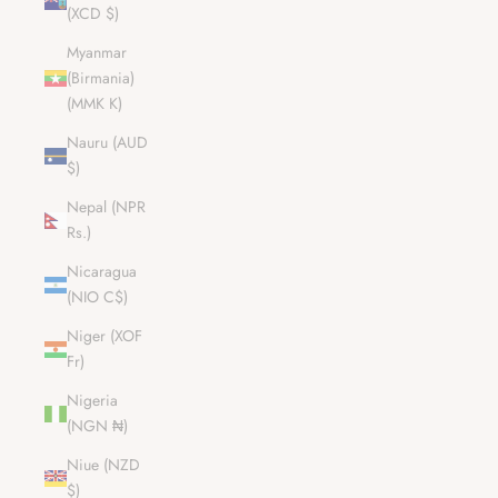
(XCD $)
Myanmar
(Birmania)
(MMK K)
Nauru (AUD
$)
Nepal (NPR
Rs.)
Nicaragua
(NIO C$)
Niger (XOF
Fr)
Nigeria
(NGN ₦)
Niue (NZD
$)