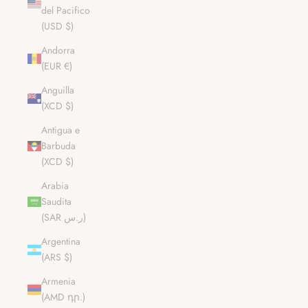
del Pacifico
(USD $)
Andorra
(EUR €)
Anguilla
(XCD $)
Antigua e
Barbuda
(XCD $)
Arabia
Saudita
(SAR ر.س)
Argentina
(ARS $)
Armenia
(AMD դր.)