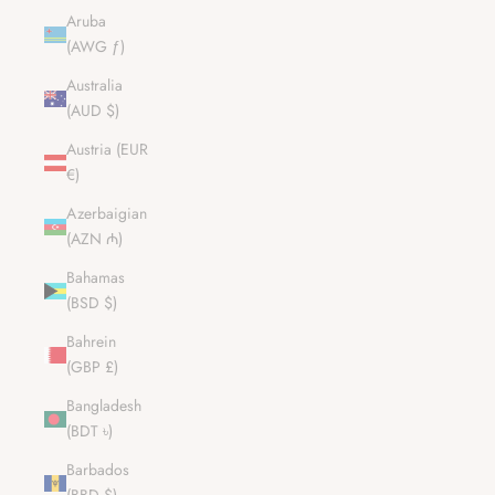
Aruba
(AWG ƒ)
Australia
(AUD $)
Austria (EUR
€)
Azerbaigian
(AZN ₼)
Bahamas
(BSD $)
Bahrein
(GBP £)
Bangladesh
(BDT ৳)
Barbados