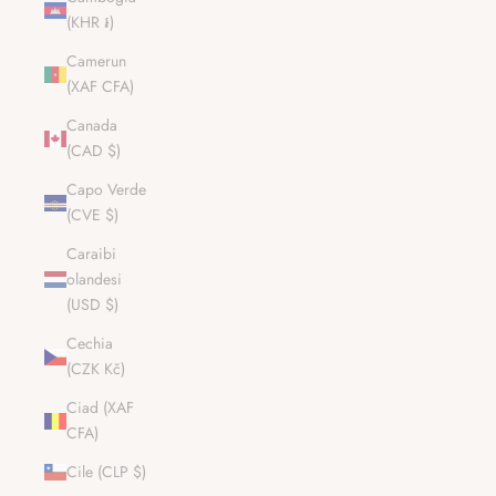
(KHR ៛)
Camerun
(XAF CFA)
Canada
(CAD $)
Capo Verde
(CVE $)
Caraibi
olandesi
(USD $)
Cechia
(CZK Kč)
Ciad (XAF
CFA)
Cile (CLP $)