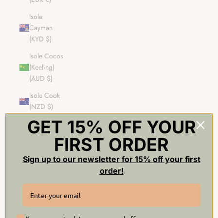
Isole
Cayman
(KYD $)
Isole Cocos
(Keeling)
(AUD $)
Isole Cook
(NZD $)
GET 15% OFF YOUR
Isole Fær
Øer (DKK
FIRST ORDER
kr.)
Sign up to our newsletter for 15% off your first
Isole
order!
Falkland
(FKP £)
Isole
Pitcairn