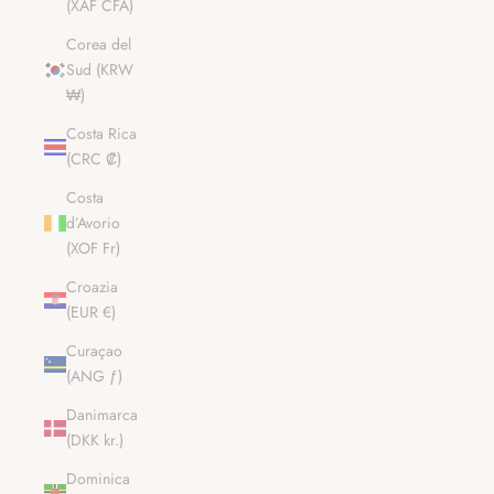
(XAF CFA)
Corea del
Sud (KRW
₩)
Costa Rica
(CRC ₡)
Costa
d’Avorio
(XOF Fr)
Croazia
(EUR €)
Curaçao
(ANG ƒ)
Danimarca
(DKK kr.)
Dominica