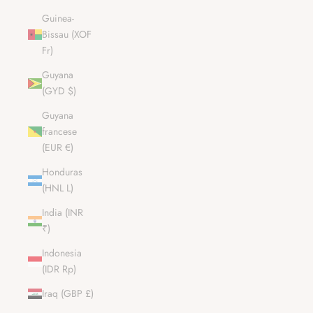
Guinea-
Bissau (XOF
Fr)
Guyana
(GYD $)
Guyana
francese
(EUR €)
Honduras
(HNL L)
India (INR
₹)
Indonesia
(IDR Rp)
Iraq (GBP £)