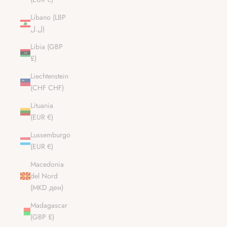
Libano (LBP
ل.ل)
Libia (GBP
£)
Liechtenstein
(CHF CHF)
Lituania
(EUR €)
Lussemburgo
(EUR €)
Macedonia
del Nord
(MKD ден)
Madagascar
(GBP £)