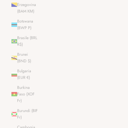
Erzegovina
(BAM КМ)
Botswana
(BWP P)
Brasile (BRL
R$)
Brunei
(BND $)
Bulgaria
(EUR €)
Burkina
Faso (XOF
Fr)
Burundi (BIF
Fr)
Cambogia