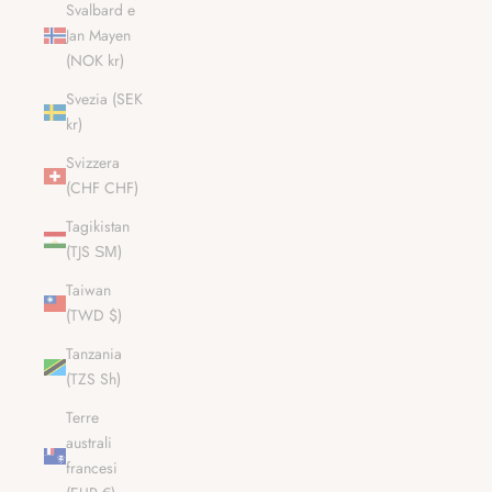
Svalbard e
Jan Mayen
(NOK kr)
Svezia (SEK
kr)
Svizzera
(CHF CHF)
Tagikistan
(TJS ЅМ)
Taiwan
(TWD $)
Tanzania
(TZS Sh)
Terre
australi
francesi