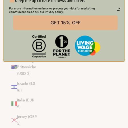
Keep me up to date on news and offers
(NZD $)
For more information on how we process your data for marketing
communication. Check our Privacy policy.
Isole
Salomone
GET 15% OFF
(SBD $)
Isole Turks e
Caicos
(USD $)
Isole Vergini
Britanniche
(USD $)
Israele (ILS
₪)
Italia (EUR
€)
Jersey (GBP
£)