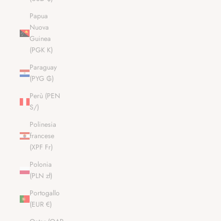
Papua
Nuova
Guinea
(PGK K)
Paraguay
(PYG ₲)
Perù (PEN
S/)
Polinesia
francese
(XPF Fr)
Polonia
(PLN zł)
Portogallo
(EUR €)