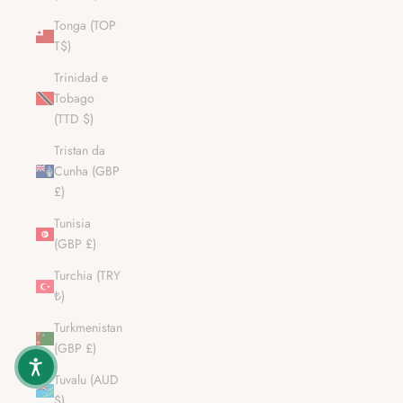
Tonga (TOP
T$)
Trinidad e
Tobago
(TTD $)
Tristan da
Cunha (GBP
£)
Tunisia
(GBP £)
Turchia (TRY
₺)
Turkmenistan
(GBP £)
Tuvalu (AUD
$)