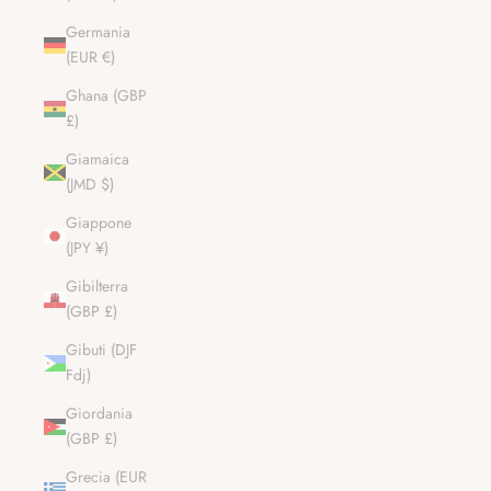
Germania
(EUR €)
Ghana (GBP
£)
Giamaica
(JMD $)
Giappone
(JPY ¥)
Gibilterra
(GBP £)
Gibuti (DJF
Fdj)
Giordania
(GBP £)
Grecia (EUR