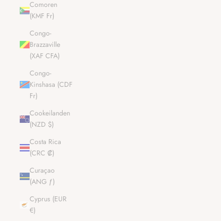
Comoren
(KMF Fr)
Congo-
Brazzaville
(XAF CFA)
Congo-
Kinshasa (CDF
Fr)
Cookeilanden
(NZD $)
Costa Rica
(CRC ₡)
Curaçao
(ANG ƒ)
Cyprus (EUR
€)