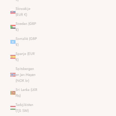
Slowakije
(EUR €)
Soedan (GBP
£)
Somalië (GBP
£)
Spanje (EUR
€)
Spitsbergen
en Jan Mayen
(NOK kr)
Sri Lanka (LKR
₨)
Tadzjikistan
(TJS ЅМ)