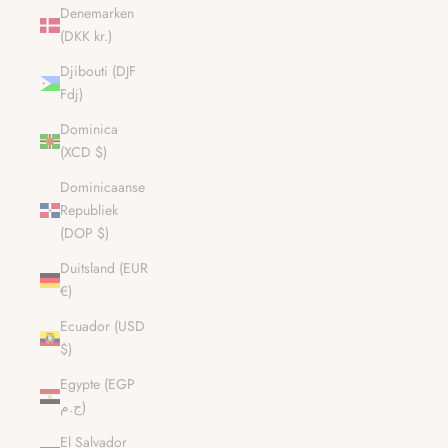
Denemarken
(DKK kr.)
Djibouti (DJF
Fdj)
Dominica
(XCD $)
Dominicaanse
Republiek
(DOP $)
Duitsland (EUR
€)
Ecuador (USD
$)
Egypte (EGP
ج.م)
El Salvador