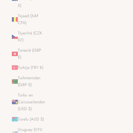
£)
Tsjaad (XAF
CFA)
Tsjechië (CZK
Kč)
Tunesië (GBP
£)
Turkije (TRY ₺)
Turkmenistan
(GBP £)
Turks- en
Caicoseilanden
(USD $)
Tuvalu (AUD $)
Uruguay (UYU