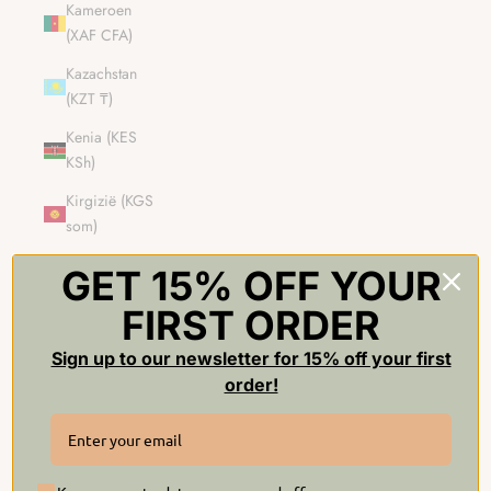
Kameroen
(XAF CFA)
Kazachstan
(KZT ₸)
Kenia (KES
KSh)
Kirgizië (KGS
som)
Kiribati (GBP
GET 15% OFF YOUR
£)
FIRST ORDER
Kleine
afgelegen
Sign up to our newsletter for 15% off your first
eilanden van
order!
de Verenigde
Staten (USD $)
Koeweit (GBP