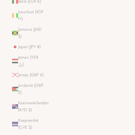
Italië (EUR €)
Ivoorkust (XOF
Fr)
Jamaica (JMD
$)
Japan (JPY ¥)
Jemen (YER
﷼)
Jersey (GBP £)
Jordanië (GBP
£)
Kaaimaneilanden
(KYD $)
Kaapverdië
(CVE $)