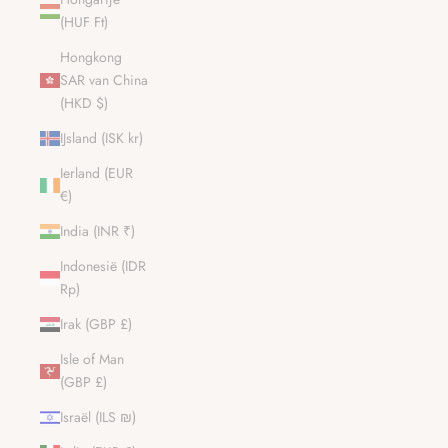
(HUF Ft)
Hongkong
SAR van China
(HKD $)
IJsland (ISK kr)
Ierland (EUR
€)
India (INR ₹)
Indonesië (IDR
Rp)
Irak (GBP £)
Isle of Man
(GBP £)
Israël (ILS ₪)