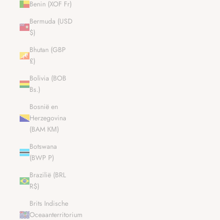
Benin (XOF Fr)
Bermuda (USD
$)
Bhutan (GBP
£)
Bolivia (BOB
Bs.)
Bosnië en
Herzegovina
(BAM КМ)
Botswana
(BWP P)
Brazilië (BRL
R$)
Brits Indische
Oceaanterritorium