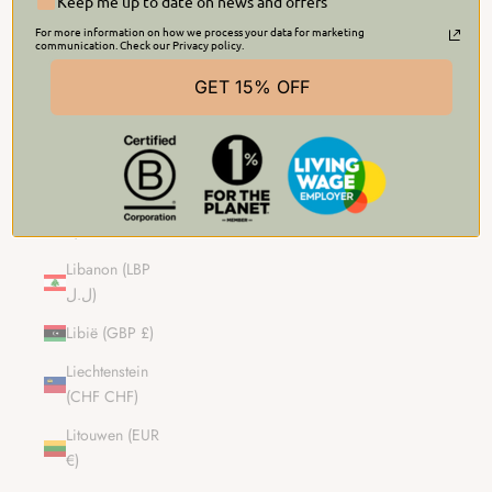
£)
Keep me up to date on news and offers
For more information on how we process your data for marketing
Kosovo (EUR
communication. Check our Privacy policy.
€)
GET 15% OFF
Kroatië (EUR
€)
Laos (LAK ₭)
Letland (EUR
€)
Libanon (LBP
ل.ل)
Libië (GBP £)
Liechtenstein
(CHF CHF)
Litouwen (EUR
€)