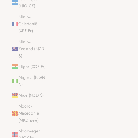
(NIO C$)
Nieuw-
Caledonië
(XPF Fr)
Nieuw-
Zeeland (NZD
$)
Niger (XOF Fr)
Nigeria (NGN
₦)
Niue (NZD $)
Noord-
Macedonië
(MKD ден)
Noorwegen