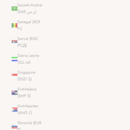
Saoedi-Arabië
(SAR ر.س)
Senegal (XOF
Fr)
Servië (RSD
РСД)
Sierra Leone
(SLL Le)
Singapore
(SGD $)
Sint-Helena
(SHP £)
Sint-Maarten
(ANG ƒ)
Slovenië (EUR
€)