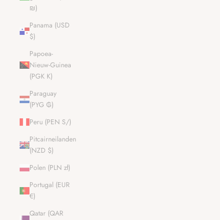
₪)
Panama (USD
$)
Papoea-
Nieuw-Guinea
(PGK K)
Paraguay
(PYG ₲)
Peru (PEN S/)
Pitcairneilanden
(NZD $)
Polen (PLN zł)
Portugal (EUR
€)
Qatar (QAR