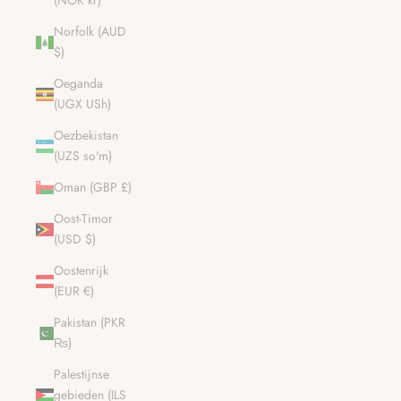
(NOK kr)
Norfolk (AUD
$)
Oeganda
(UGX USh)
Oezbekistan
(UZS so'm)
Oman (GBP £)
Oost-Timor
(USD $)
Oostenrijk
(EUR €)
Pakistan (PKR
₨)
Palestijnse
gebieden (ILS