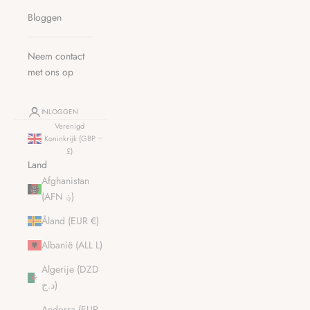
Bloggen
Neem contact
met ons op
INLOGGEN
Verenigd
Koninkrijk (GBP
£)
Land
Afghanistan
(AFN ؋)
Åland (EUR €)
Albanië (ALL L)
Algerije (DZD
د.ج)
Andorra (EUR