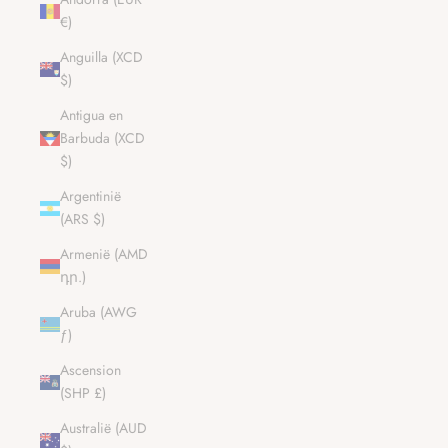
€)
Anguilla (XCD
$)
Antigua en
Barbuda (XCD
$)
Argentinië
(ARS $)
Armenië (AMD
դր.)
Aruba (AWG
ƒ)
Ascension
(SHP £)
Australië (AUD