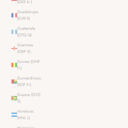
(DKK kr.)
Guadeloupe
(EUR €)
Guatemala
(GTQ Q)
Guernsey
(GBP £)
Guinee (GNF
Fr)
Guinee-Bissau
(XOF Fr)
Guyana (GYD
$)
Honduras
(HNL L)
Hongarije