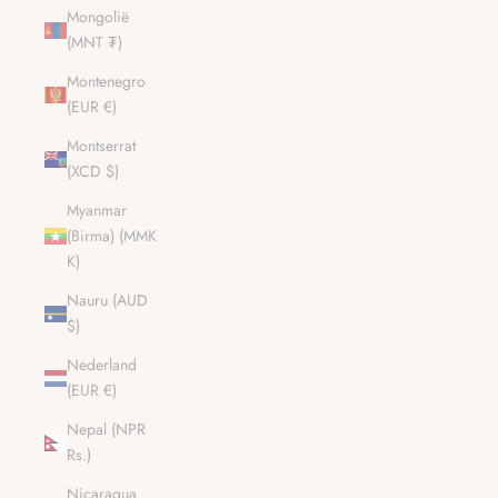
Mongolië
(MNT ₮)
Montenegro
(EUR €)
Montserrat
(XCD $)
Myanmar
(Birma) (MMK
K)
Nauru (AUD
$)
Nederland
(EUR €)
Nepal (NPR
Rs.)
Nicaragua