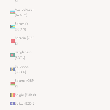
$)
Azerbeidzjan
(AZN ₼)
Bahama’s
(BSD $)
Bahrein (GBP
£)
Bangladesh
(BDT ৳)
Barbados
(BBD $)
Belarus (GBP
£)
België (EUR €)
Belize (BZD $)