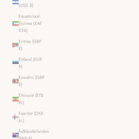
(USD $)
Equatoriaal-
Guinea (XAF
CFA)
Eritrea (GBP
£)
Estland (EUR
€)
Eswatini (GBP
£)
Ethiopië (ETB
Br)
Faeröer (DKK
kr.)
Falklandeilanden
(FKP £)