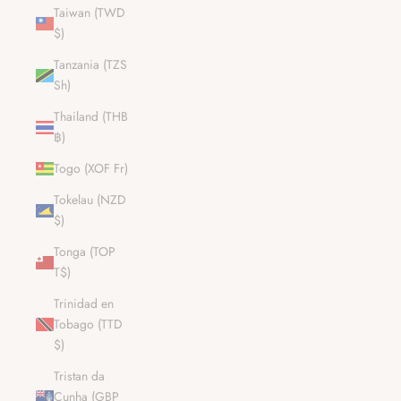
Taiwan (TWD
$)
Tanzania (TZS
Sh)
Thailand (THB
฿)
Togo (XOF Fr)
Tokelau (NZD
$)
Tonga (TOP
T$)
Trinidad en
Tobago (TTD
$)
Tristan da
Cunha (GBP