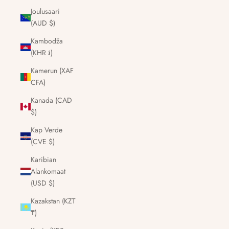
Joulusaari
(AUD $)
Kambodža
(KHR ៛)
Kamerun (XAF
CFA)
Kanada (CAD
$)
Kap Verde
(CVE $)
Karibian
Alankomaat
(USD $)
Kazakstan (KZT
₸)