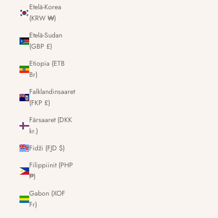
Etelä-Korea
(KRW ₩)
Etelä-Sudan
(GBP £)
Etiopia (ETB
Br)
Falklandinsaaret
(FKP £)
Färsaaret (DKK
kr.)
Fidži (FJD $)
Filippiinit (PHP
₱)
Gabon (XOF
Fr)