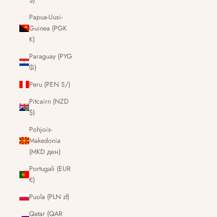
$)
Papua-Uusi-
Guinea (PGK
K)
Paraguay (PYG
₲)
Peru (PEN S/)
Pitcairn (NZD
$)
Pohjois-
Makedonia
(MKD ден)
Portugali (EUR
€)
Puola (PLN zł)
Qatar (QAR