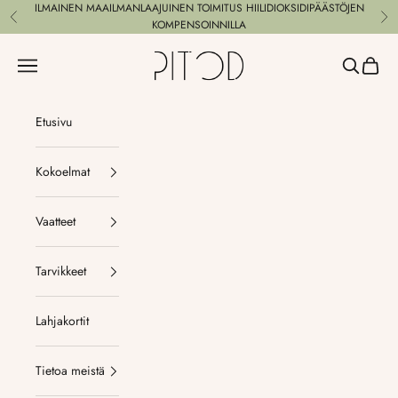
Siirry sisältöön
ILMAINEN MAAILMANLAAJUINEN TOIMITUS HIILIDIOKSIDIPÄÄSTÖJEN
Edellinen
Se
KOMPENSOINNILLA
Pitod
Valikko
Haku
Ostosk
Etusivu
Kokoelmat
Vaatteet
Tarvikkeet
Lahjakortit
Tietoa meistä