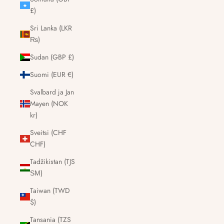
£)
Sri Lanka (LKR
₨)
Sudan (GBP £)
Suomi (EUR €)
Svalbard ja Jan
Mayen (NOK
kr)
Sveitsi (CHF
CHF)
Tadžikistan (TJS
ЅМ)
Taiwan (TWD
$)
Tansania (TZS