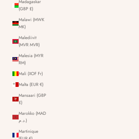
Madagaskar
(GBP £)
Malawi (MWK
MK)
Malediivit
(MVR MVR)
Malesia (MYR
RM)
Mali (XOF Fr)
Malta (EUR €)
Mansaari (GBP
£)
Marokko (MAD
د.م.)
Martinique
(EUR €)