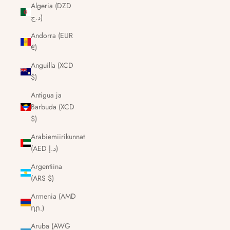
Algeria (DZD
د.ج)
Andorra (EUR
€)
Anguilla (XCD
$)
Antigua ja
Barbuda (XCD
$)
Arabiemiirikunnat
(AED د.إ)
Argentiina
(ARS $)
Armenia (AMD
դր.)
Aruba (AWG