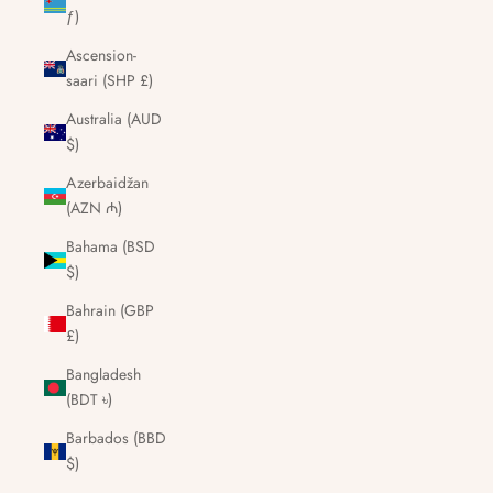
ƒ)
Ascension-
saari (SHP £)
Australia (AUD
$)
Azerbaidžan
(AZN ₼)
Bahama (BSD
$)
Bahrain (GBP
£)
Bangladesh
(BDT ৳)
Barbados (BBD
$)