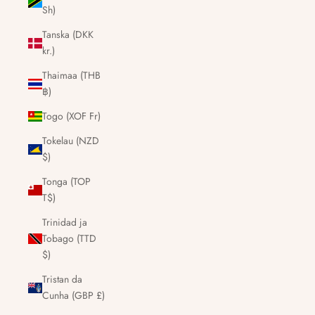
Sh)
Tanska (DKK
kr.)
Thaimaa (THB
฿)
Togo (XOF Fr)
Tokelau (NZD
$)
Tonga (TOP
T$)
Trinidad ja
Tobago (TTD
$)
Tristan da
Cunha (GBP £)