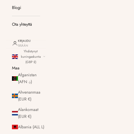
Blogi
Ota yhteyttä
KIRJAUDU
SISÄÄN
Yhdistynyt
kuningaskunta
(GBP £)
Maa
Afganistan
(AFN ؋)
Ahvenanmaa
(EUR €)
Alankomaat
(EUR €)
Albania (ALL L)