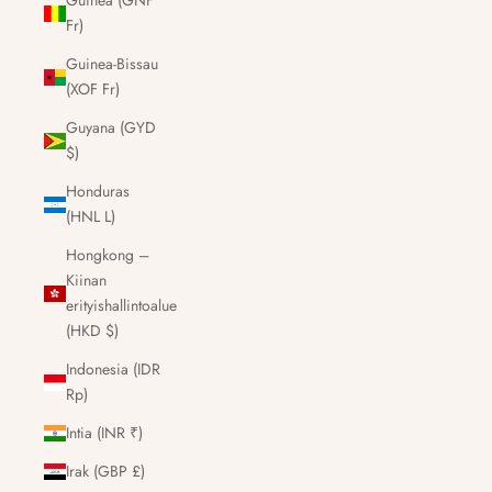
Guinea (GNF
Fr)
Guinea-Bissau
(XOF Fr)
Guyana (GYD
$)
Honduras
(HNL L)
Hongkong –
Kiinan
erityishallintoalue
(HKD $)
Indonesia (IDR
Rp)
Intia (INR ₹)
Irak (GBP £)