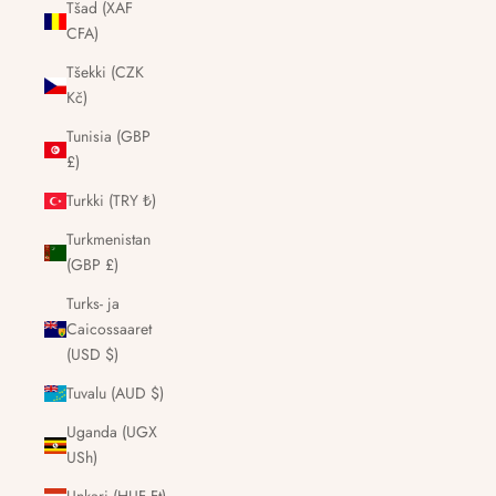
Tšad (XAF
CFA)
Tšekki (CZK
Kč)
Tunisia (GBP
£)
Turkki (TRY ₺)
Turkmenistan
(GBP £)
Turks- ja
Caicossaaret
(USD $)
Tuvalu (AUD $)
Uganda (UGX
USh)