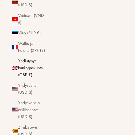
(USD $)
Vietnam (VND
₫)
Viro (EUR €)
Wallis ja
Futuna (XPF Fr)
Yhdistynyt
kuningaskunta
(GBP £)
Yhdysvallat
(USD $)
Yhdysvaltain
erillissaaret
(USD $)
Zimbabwe
(USD $)