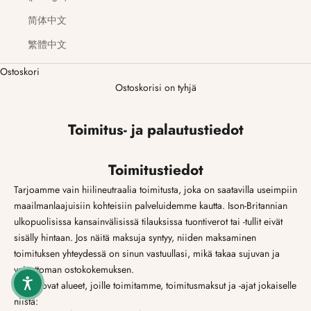
简体中文
繁體中文
Ostoskori
Ostoskorisi on tyhjä
Toimitus- ja palautustiedot
Toimitustiedot
Tarjoamme vain hiilineutraalia toimitusta, joka on saatavilla useimpiin
maailmanlaajuisiin kohteisiin palveluidemme kautta. Ison-Britannian
ulkopuolisissa kansainvälisissä tilauksissa tuontiverot tai -tullit eivät
sisälly hintaan. Jos näitä maksuja syntyy, niiden maksaminen
toimituksen yhteydessä on sinun vastuullasi, mikä takaa sujuvan ja
vaivattoman ostokokemuksen.
Nämä ovat alueet, joille toimitamme, toimitusmaksut ja -ajat jokaiselle
niistä: