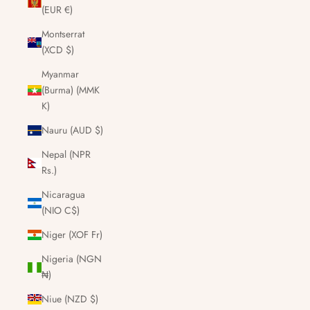
(EUR €)
Montserrat
(XCD $)
Myanmar
(Burma) (MMK
K)
Nauru (AUD $)
Nepal (NPR
Rs.)
Nicaragua
(NIO C$)
Niger (XOF Fr)
Nigeria (NGN
₦)
Niue (NZD $)