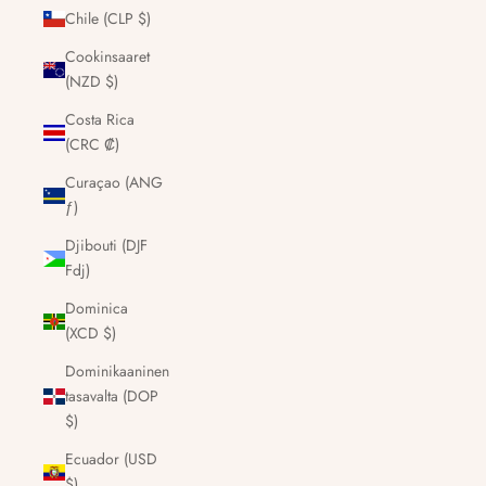
Chile (CLP $)
Cookinsaaret
(NZD $)
Costa Rica
(CRC ₡)
Curaçao (ANG
ƒ)
Djibouti (DJF
Fdj)
Dominica
(XCD $)
Dominikaaninen
tasavalta (DOP
$)
Ecuador (USD
$)