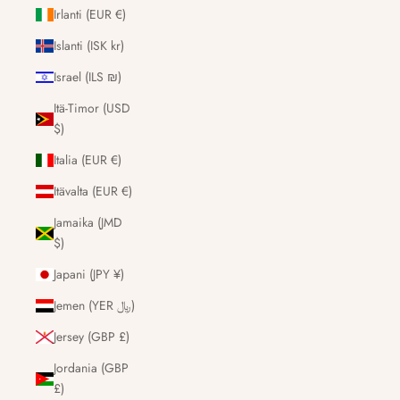
Irlanti (EUR €)
Islanti (ISK kr)
Israel (ILS ₪)
Itä-Timor (USD
$)
Italia (EUR €)
Itävalta (EUR €)
Jamaika (JMD
$)
Japani (JPY ¥)
Jemen (YER ﷼)
Jersey (GBP £)
Jordania (GBP
£)