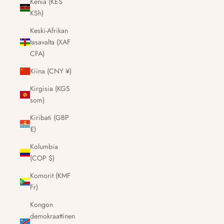
Kenia (KES
KSh)
Keski-Afrikan
tasavalta (XAF
CFA)
Kiina (CNY ¥)
Kirgisia (KGS
som)
Kiribati (GBP
£)
Kolumbia
(COP $)
Komorit (KMF
Fr)
Kongon
demokraattinen