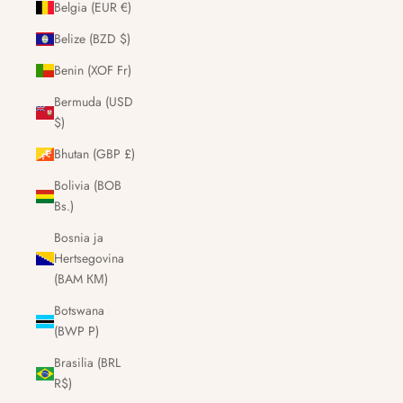
Belgia (EUR €)
Belize (BZD $)
Benin (XOF Fr)
Bermuda (USD
$)
Bhutan (GBP £)
Bolivia (BOB
Bs.)
Bosnia ja
Hertsegovina
(BAM КМ)
Botswana
(BWP P)
Brasilia (BRL
R$)