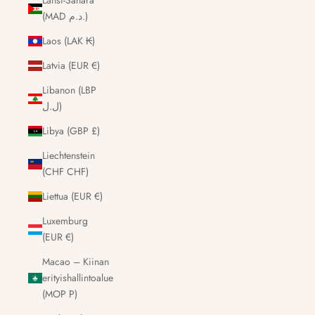
Länsi-Sahara
(MAD د.م.)
Laos (LAK ₭)
Latvia (EUR €)
Libanon (LBP
ل.ل)
Libya (GBP £)
Liechtenstein
(CHF CHF)
Liettua (EUR €)
Luxemburg
(EUR €)
Macao – Kiinan
erityishallintoalue
(MOP P)