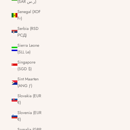
(SAR ر.س)
Senegal (XOF
Fr)
Serbia (RSD
РСД)
Sierra Leone
(SLL Le)
Singapore
(SGD $)
Sint Maarten
(ANG ƒ)
Slovakia (EUR
€)
Slovenia (EUR
€)
Somalia (GBP