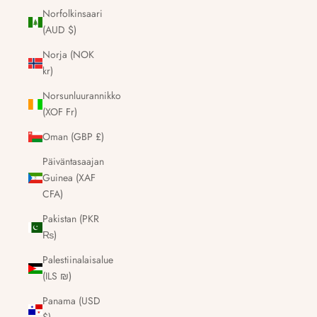
Norfolkinsaari
(AUD $)
Norja (NOK
kr)
Norsunluurannikko
(XOF Fr)
Oman (GBP £)
Päiväntasaajan
Guinea (XAF
CFA)
Pakistan (PKR
₨)
Palestiinalaisalue
(ILS ₪)
Panama (USD