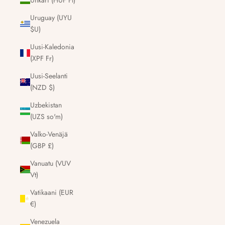
Unkari (HUF Ft)
Uruguay (UYU
$U)
Uusi-Kaledonia
(XPF Fr)
Uusi-Seelanti
(NZD $)
Uzbekistan
(UZS so'm)
Valko-Venäjä
(GBP £)
Vanuatu (VUV
Vt)
Vatikaani (EUR
€)
Venezuela