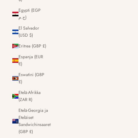
Egypti (EGP
ج.م)
El Salvador
(USD $)
Eritrea (GBP £)
Espanja (EUR
€)
Eswatini (GBP
£)
Etelä-Afrikka
(ZAR R)
Etelä-Georgia ja
Eteläiset
Sandwichinsaaret
(GBP £)