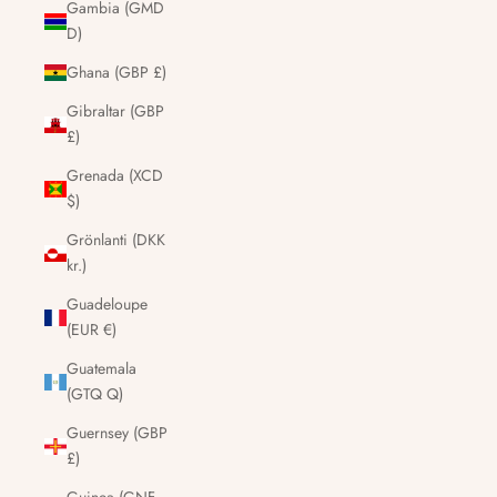
Gambia (GMD
D)
Ghana (GBP £)
Gibraltar (GBP
£)
Grenada (XCD
$)
Grönlanti (DKK
kr.)
Guadeloupe
(EUR €)
Guatemala
(GTQ Q)
Guernsey (GBP
£)