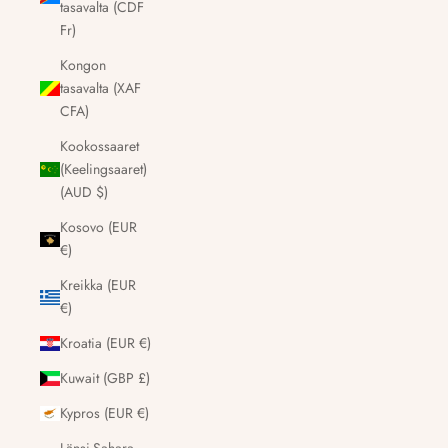
tasavalta (CDF
Fr)
Kongon
tasavalta (XAF
CFA)
Kookossaaret
(Keelingsaaret)
(AUD $)
Kosovo (EUR
€)
Kreikka (EUR
€)
Kroatia (EUR €)
Kuwait (GBP £)
Kypros (EUR €)