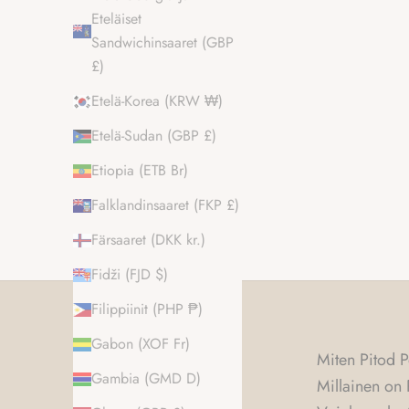
Eteläiset
Sandwichinsaaret (GBP
£)
Etelä-Korea (KRW ₩)
Etelä-Sudan (GBP £)
Etiopia (ETB Br)
Falklandinsaaret (FKP £)
Färsaaret (DKK kr.)
Fidži (FJD $)
Filippiinit (PHP ₱)
Gabon (XOF Fr)
Miten Pitod P
Gambia (GMD D)
Millainen on 