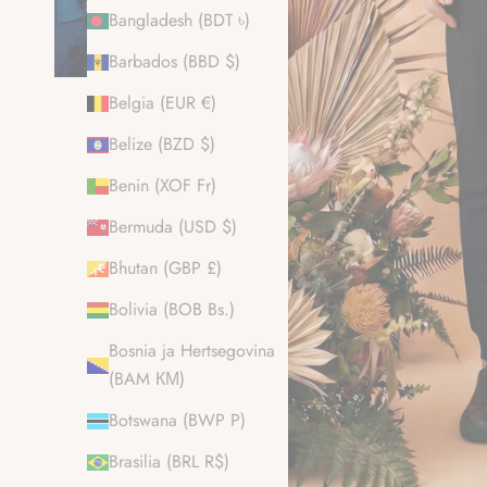
Bangladesh (BDT ৳)
Barbados (BBD $)
Belgia (EUR €)
Belize (BZD $)
Benin (XOF Fr)
Bermuda (USD $)
Bhutan (GBP £)
Bolivia (BOB Bs.)
Bosnia ja Hertsegovina
(BAM КМ)
Botswana (BWP P)
Brasilia (BRL R$)