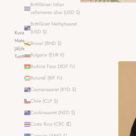
Brittiläinen Intian
valtameren alue (USD $)
Brittiläiset Neitsytsaaret
(USD $)
Kuvaus
Materiaalin koostumus
Brunei (BND $)
Jäljitettävyyttä koskevat tiedot
Bulgaria (EUR €)
Tuotteen hoito
Burkina Faso (XOF Fr)
Burundi (BIF Fr)
Caymansaaret (KYD $)
Chile (CLP $)
Cookinsaaret (NZD $)
Costa Rica (CRC ₡)
Curaçao (ANG ƒ)