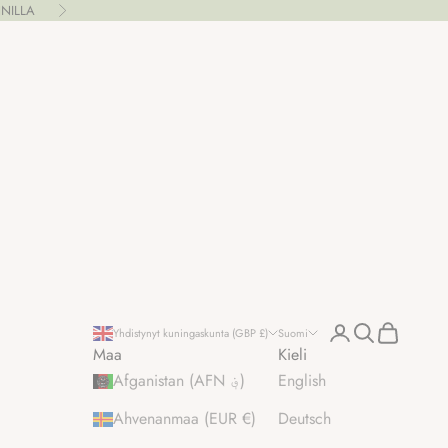
NILLA
Seuraava
Kirjaudu sisään
Haku
Ostoskori
Yhdistynyt kuningaskunta (GBP £)
Suomi
Maa
Kieli
Afganistan (AFN ؋)
English
Ahvenanmaa (EUR €)
Deutsch