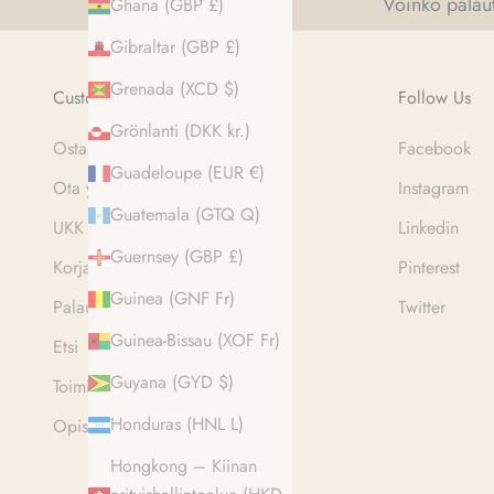
Voinko palaut
Ghana (GBP £)
Gibraltar (GBP £)
Grenada (XCD $)
Customer Services
Follow Us
Grönlanti (DKK kr.)
Osta nyt. Maksa myöhemmin.
Facebook
Guadeloupe (EUR €)
Ota yhteyttä
Instagram
Guatemala (GTQ Q)
UKK
Linkedin
Guernsey (GBP £)
Korjaukset
Pinterest
Guinea (GNF Fr)
Palautusportaali
Twitter
Guinea-Bissau (XOF Fr)
Etsi
Guyana (GYD $)
Toimitus- ja palautustiedot
Honduras (HNL L)
Opiskelija-alennus
Hongkong – Kiinan