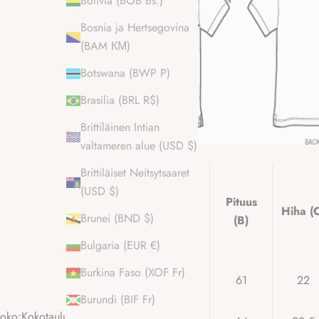
Bolivia (BOB Bs.)
Bosnia ja Hertsegovina
(BAM КМ)
Botswana (BWP P)
Brasilia (BRL R$)
Brittiläinen Intian
valtameren alue (USD $)
Brittiläiset Neitsytsaaret
EU-koko
(USD $)
Puoli
(Meidän
Pituus
rintaa
Hiha (
Brunei (BND $)
kokomm
(B)
(A)
e)
Bulgaria (EUR €)
Burkina Faso (XOF Fr)
XXS
45.5
61
22
Burundi (BIF Fr)
oko:
Kokotaulukko