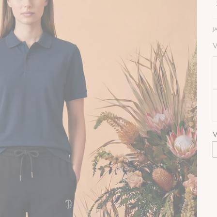
J
V
V