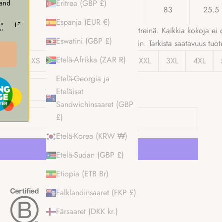
Eritrea (GBP £)
 and
5XL
77.5
83
25.5
Espanja (EUR €)
ur
Kaikki arvot senttimetreinä. Kaikkia kokoja ei 
ur
Eswatini (GBP £)
kaikkiin malleihin. Tarkista saatavuus tuot
Etelä-Afrikka (ZAR R)
XXS
XS
S
M
L
XL
XXL
3XL
4XL
Etelä-Georgia ja
ähennä määrää
Vähennä määrää
Eteläiset
Sandwichinsaaret (GBP
£)
LISÄÄ OSTOSKORIIN
Etelä-Korea (KRW ₩)
Etelä-Sudan (GBP £)
Etiopia (ETB Br)
Lisää maksuvaihtoehtoja
Falklandinsaaret (FKP £)
Färsaaret (DKK kr.)