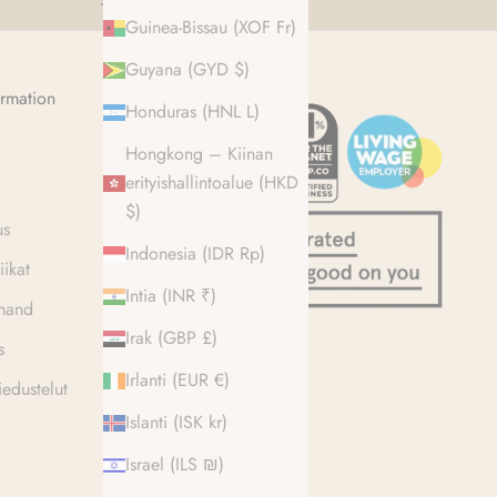
Guinea-Bissau (XOF Fr)
Guyana (GYD $)
rmation
Honduras (HNL L)
Hongkong – Kiinan
erityishallintoalue (HKD
$)
us
Indonesia (IDR Rp)
iikat
Intia (INR ₹)
mand
Irak (GBP £)
s
Irlanti (EUR €)
edustelut
Islanti (ISK kr)
Israel (ILS ₪)