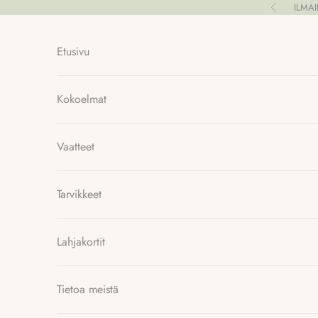
Siirry sisältöön
ILMA
Edellinen
Etusivu
Kokoelmat
Vaatteet
Tarvikkeet
Lahjakortit
Tietoa meistä