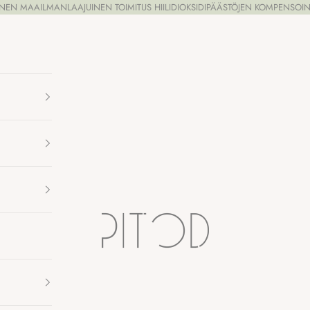
INEN MAAILMANLAAJUINEN TOIMITUS HIILIDIOKSIDIPÄÄSTÖJEN KOMPENSOIN
Pitod