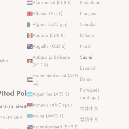
Alankomaat (EUR €)
Nederlands
Albania (ALL L)
Français
Algeria (DZD د.ج)
Svenska
Andorra (EUR €)
Italiano
Anguilla (XCD $)
Norsk
Antigua ja Barbuda
Suomi
eyttä
(XCD $)
Español
Arabiemiirikunnat (AED
Dansk
د.إ)
Português
Pitod Polo paita
Argentiina (ARS $)
(portugal)
Armenia (AMD դր.)
anskan laivasto Polo Shirt
简体中文
Aruba (AWG ƒ)
lennushinta
49.00 GBP
繁體中文
Ascension-saari (SHP £)