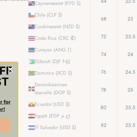
XS
47.5
64
22.5
Caymansaaret (KYD $)
Chile (CLP $)
S
50.5
68
23
Cookinsaaret (NZD $)
M
53.5
72
23.5
Costa Rica (CRC ₡)
Curaçao (ANG ƒ)
L
56.5
74
24
Djibouti (DJF Fdj)
FF
XL
59.5
76
24.5
Dominica (XCD $)
ST
Dominikaaninen
XXL
63.5
78
25
tasavalta (DOP $)
r for
Ecuador (USD $)
3XL
67.5
80
25.5
er!
Egypti (EGP ج.م)
4XL
72.5
82
25.5
El Salvador (USD $)