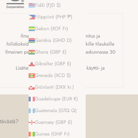
Fidži (FJD $)
Filippiinit (PHP ₱)
Toimitus ja toimitus
Gabon (XOF Fr)
Ilmainen maailmanlaajuinen toimitus ja
Gambia (GMD D)
hiilidioksidipäästöjen kompensointi kaikille tilauksille
Ilmainen palautus Yhdistyneessä kuningaskunnassa 30
Ghana (GBP £)
päivän kuluessa.
Gibraltar (GBP £)
Lisätietoja on saatavilla
täydelliset käyttö- ja
Grenada (XCD $)
sopimusehdot.
Grönlanti (DKK kr.)
Guadeloupe (EUR €)
Guatemala (GTQ Q)
tävästä?
Guernsey (GBP £)
Guinea (GNF Fr)