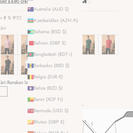
Get £4.90 credit back
by paying with
Australia (AUD $)
AA
Azerbaidžan (AZN ₼)
äri:
Bahama (BSD $)
Bahrain (GBP £)
Bangladesh (BDT ৳)
Barbados (BBD $)
Belgia (EUR €)
äri:
Ranskan laivasto
Belize (BZD $)
Ranskan laivasto
Benin (XOF Fr)
Polo paita kokotaulukko
Bermuda (USD $)
Bhutan (GBP £)