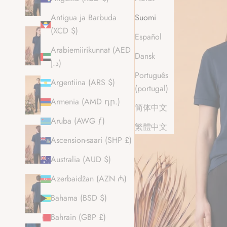
Antigua ja Barbuda
Suomi
(XCD $)
Español
Arabiemiirikunnat (AED
Dansk
د.إ)
Português
Argentiina (ARS $)
(portugal)
Armenia (AMD դր.)
简体中文
Aruba (AWG ƒ)
繁體中文
Ascension-saari (SHP £)
Australia (AUD $)
Azerbaidžan (AZN ₼)
Bahama (BSD $)
Bahrain (GBP £)