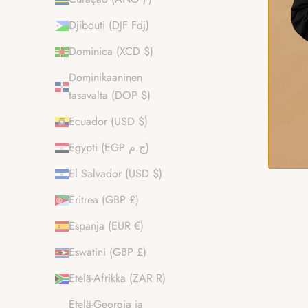
Djibouti (DJF Fdj)
Dominica (XCD $)
Dominikaaninen
tasavalta (DOP $)
Ecuador (USD $)
Egypti (EGP ج.م)
El Salvador (USD $)
Eritrea (GBP £)
Espanja (EUR €)
Eswatini (GBP £)
Etelä-Afrikka (ZAR R)
Etelä-Georgia ja