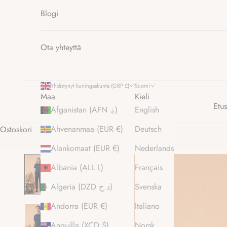
Blogi
Ota yhteyttä
Yhdistynyt kuningaskunta (GBP £)
Suomi
Maa
Kieli
Etus
Afganistan (AFN ؋)
English
Ahvenanmaa (EUR €)
Deutsch
Ostoskori
Alankomaat (EUR €)
Nederlands
Albania (ALL L)
Français
Algeria (DZD د.ج)
Svenska
Andorra (EUR €)
Italiano
Anguilla (XCD $)
Norsk