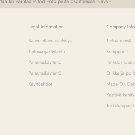
taa tai vaihtaa Pitod Polo paita osoitteessa Navy?
Legal Information
Company Info
Saavutettavuusselvitys
Tietoa meistä
Tietosuojakäytäntö
Kumppanit
Palautuskäytäntö
Ilmastositoum
Palautuskäytäntö
Etiikka ja polit
Käyttöehdot
Made On De
Kestävä kehity
Tukkukaupan ti