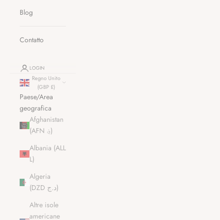
Blog
Contatto
LOGIN
Regno Unito
(GBP £)
Paese/Area
geografica
Afghanistan
(AFN ؋)
Albania (ALL
L)
Algeria
(DZD د.ج)
Altre isole
americane