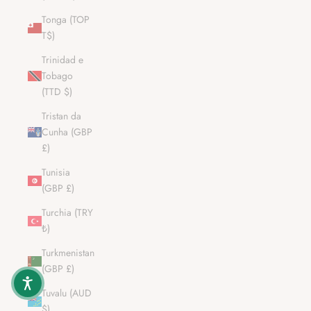
Tonga (TOP
T$)
Trinidad e
Tobago
(TTD $)
Tristan da
Cunha (GBP
£)
Tunisia
(GBP £)
Turchia (TRY
₺)
Turkmenistan
(GBP £)
Tuvalu (AUD
$)