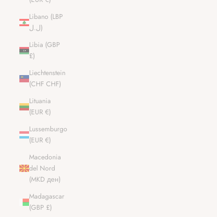
Libano (LBP
ل.ل)
Libia (GBP
£)
Liechtenstein
(CHF CHF)
Lituania
(EUR €)
Lussemburgo
(EUR €)
Macedonia
del Nord
(MKD ден)
Madagascar
(GBP £)