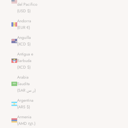
del Pacifico
(USD $)
Andorra
(EUR €)
Anguilla
(XCD $)
Antigua e
Barbuda
(XCD $)
Arabia
Saudita
(SAR ر.س)
Argentina
(ARS $)
Armenia
(AMD դր.)