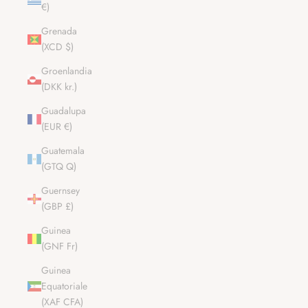
€)
Grenada
(XCD $)
Groenlandia
(DKK kr.)
Guadalupa
(EUR €)
Guatemala
(GTQ Q)
Guernsey
(GBP £)
Guinea
(GNF Fr)
Guinea
Equatoriale
(XAF CFA)