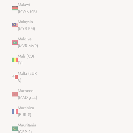
Malawi
(MWK MK)
Malaysia
(MYR RM)
Maldive
(MVR MVR)
Mali (XOF
Fr)
Malta (EUR
€)
Marocco
(MAD د.م.)
Martinica
(EUR €)
Mauritania
(GBP £)