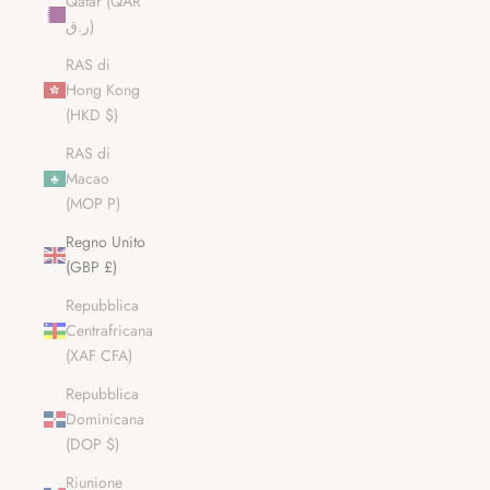
Qatar (QAR
ر.ق)
RAS di
Hong Kong
(HKD $)
RAS di
Macao
(MOP P)
Regno Unito
(GBP £)
Repubblica
Centrafricana
(XAF CFA)
Repubblica
Dominicana
(DOP $)
Riunione