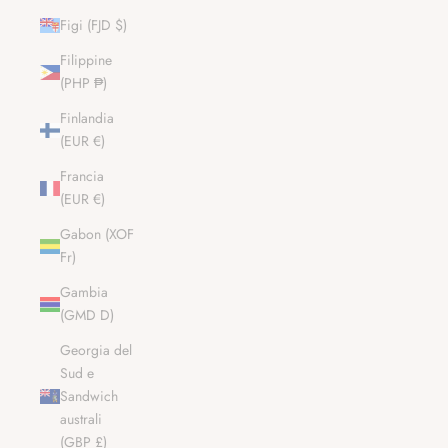
Figi (FJD $)
Filippine
(PHP ₱)
Finlandia
(EUR €)
Francia
(EUR €)
Gabon (XOF
Fr)
Gambia
(GMD D)
Georgia del
Sud e
Sandwich
australi
(GBP £)