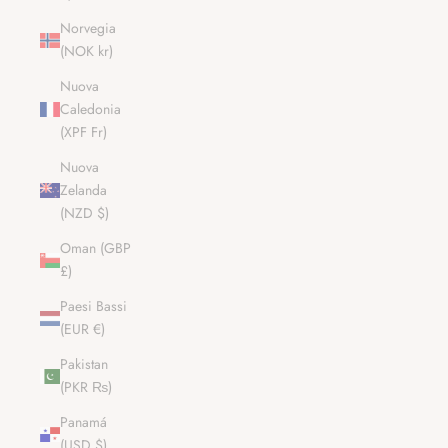
Norvegia
(NOK kr)
Nuova
Caledonia
(XPF Fr)
Nuova
Zelanda
(NZD $)
Oman (GBP
£)
Paesi Bassi
(EUR €)
Pakistan
(PKR ₨)
Panamá
(USD $)