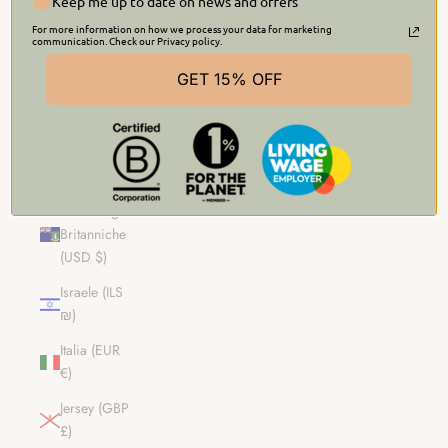
Keep me up to date on news and offers
(NZD $)
For more information on how we process your data for marketing
communication. Check our Privacy policy.
Isole
Salomone
GET 15% OFF
(SBD $)
Isole Turks e
Caicos
(USD $)
Isole Vergini
Britanniche
(USD $)
Israele (ILS
₪)
Italia (EUR
€)
Jersey (GBP
£)