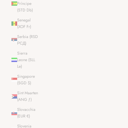
Príncipe
(STD Db)
Senegal
(XOF Fr)
Serbia (RSD
РСД)
Sierra
Leone (SLL
Le)
Singapore
(SGD $)
Sint Maarten
(ANG ƒ)
Slovacchia
(EUR €)
Slovenia