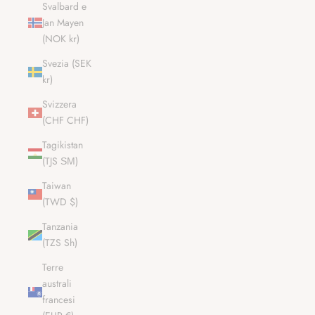
Svalbard e
Jan Mayen
(NOK kr)
Svezia (SEK
kr)
Svizzera
(CHF CHF)
Tagikistan
(TJS ЅМ)
Taiwan
(TWD $)
Tanzania
(TZS Sh)
Terre
australi
francesi