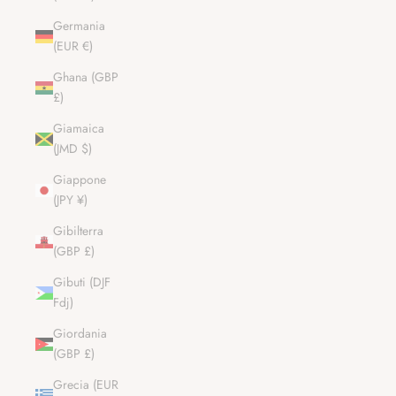
Germania
(EUR €)
Ghana (GBP
£)
Giamaica
(JMD $)
Giappone
(JPY ¥)
Gibilterra
(GBP £)
Gibuti (DJF
Fdj)
Giordania
(GBP £)
Grecia (EUR