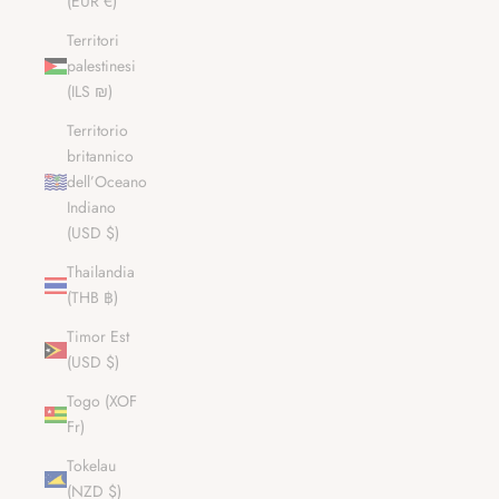
(EUR €)
Territori
palestinesi
(ILS ₪)
Territorio
britannico
dell’Oceano
Indiano
(USD $)
Thailandia
(THB ฿)
Timor Est
(USD $)
Togo (XOF
Fr)
Tokelau
(NZD $)