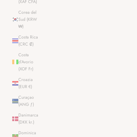
(XAF CFA)
Corea del
Sud (KRW
₩)
Costa Rica
(CRC ₡)
Costa
d’Avorio
(XOF Fr)
Croazia
(EUR €)
Curaçao
(ANG ƒ)
Danimarca
(DKK kr.)
Dominica