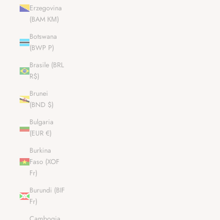
Erzegovina
(BAM КМ)
Botswana
(BWP P)
Brasile (BRL
R$)
Brunei
(BND $)
Bulgaria
(EUR €)
Burkina
Faso (XOF
Fr)
Burundi (BIF
Fr)
Cambogia