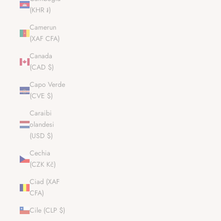
(KHR ៛)
Camerun
(XAF CFA)
Canada
(CAD $)
Capo Verde
(CVE $)
Caraibi
olandesi
(USD $)
Cechia
(CZK Kč)
Ciad (XAF
CFA)
Cile (CLP $)