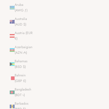
Aruba
(AWG ƒ)
Australia
(AUD $)
Austria (EUR
€)
Azerbaigian
(AZN ₼)
Bahamas
(BSD $)
Bahrein
(GBP £)
Bangladesh
(BDT ৳)
Barbados