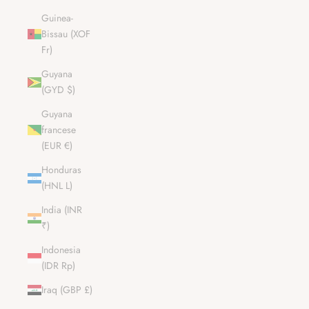
Guinea-
Bissau (XOF
Fr)
Guyana
(GYD $)
Guyana
francese
(EUR €)
Honduras
(HNL L)
India (INR
₹)
Indonesia
(IDR Rp)
Iraq (GBP £)