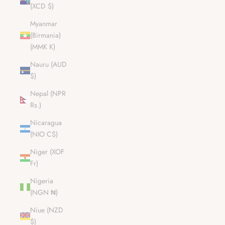
(XCD $)
Myanmar
(Birmania)
(MMK K)
Nauru (AUD
$)
Nepal (NPR
Rs.)
Nicaragua
(NIO C$)
Niger (XOF
Fr)
Nigeria
(NGN ₦)
Niue (NZD
$)