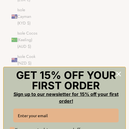
Isole
Cayman
(KYD $)
Isole Cocos
(Keeling)
(AUD $)
Isole Cook
(NZD $)
GET 15% OFF YOUR
Isole Fær
Øer (DKK
FIRST ORDER
kr.)
Sign up to our newsletter for 15% off your first
Isole
order!
Falkland
(FKP £)
Isole
Pitcairn