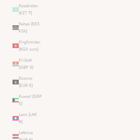
Kazakistan
(KZT ₸)
Kenya (KES
KSh)
Kirghizistan
(KGS som)
Kiribati
(GBP £)
Kosovo
(EUR €)
Kuwait (GBP
£)
Laos (LAK
₭)
Lettonia
(EUR €)