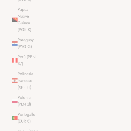
Papua
Nuova
Guinea
(PGK K)
Paraguay
(PYG ₲)
Perù (PEN
S/)
Polinesia
francese
(XPF Fr)
Polonia
(PLN zł)
Portogallo
(EUR €)