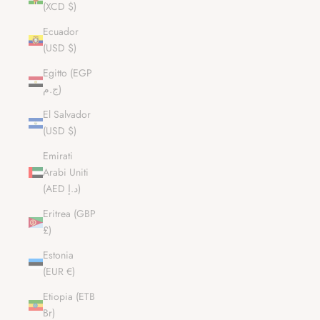
(XCD $)
Ecuador
(USD $)
Egitto (EGP
ج.م)
El Salvador
(USD $)
Emirati
Arabi Uniti
(AED د.إ)
Eritrea (GBP
£)
Estonia
(EUR €)
Etiopia (ETB
Br)